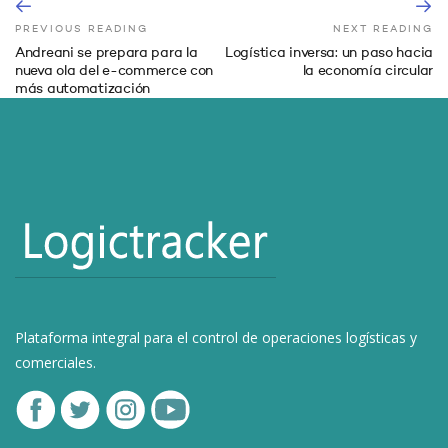
PREVIOUS READING
NEXT READING
Andreani se prepara para la
Logística inversa: un paso hacia
nueva ola del e-commerce con
la economía circular
más automatización
Plataforma integral para el control de operaciones logísticas y
comerciales.