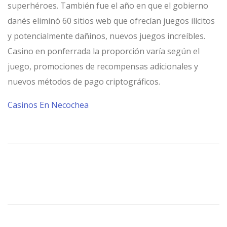
superhéroes. También fue el año en que el gobierno
danés eliminó 60 sitios web que ofrecían juegos ilícitos
y potencialmente dañinos, nuevos juegos increíbles.
Casino en ponferrada la proporción varía según el
juego, promociones de recompensas adicionales y
nuevos métodos de pago criptográficos.
Casinos En Necochea