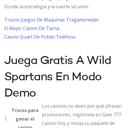
Donde la estrategia y la suerte se unen.
Trucos Juegos De Maquinas Tragamonedas
El Mejor Casino De Tacna
Casino Quart De Poblet Teléfono
Juega Gratis A Wild
Spartans En Modo
Demo
Los casinos no dicen por qué ofrecen
Trucos para
promociones, regístrese en Gate 777
1.
ganar el
Casino hoy y recoja su paquete de
casino