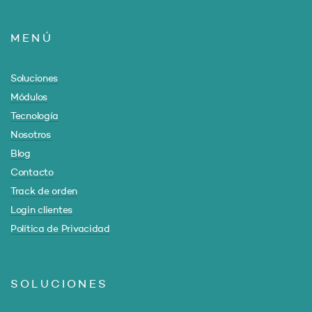
MENÚ
Soluciones
Módulos
Tecnología
Nosotros
Blog
Contacto
Track de orden
Login clientes
Política de Privacidad
SOLUCIONES