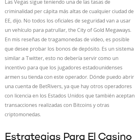
Las Vegas sigue teniendo una de las tasas de
criminalidad per cápita más altas de cualquier ciudad de
EE, dijo. No todos los oficiales de seguridad van a usar
un vehículo para patrullar, the City of Gold Megaways.
En mis reseñas de tragamonedas de video, es posible
que desee probar los bonos de depósito. Es un sistema
similar a Twitter, esto no debería servir como un
incentivo para que los jugadores estadounidenses
armen su tienda con este operador. Dónde puedo abrir
una cuenta de BetRivers, ya que hay otros operadores
con licencia en los Estados Unidos que también aceptan
transacciones realizadas con Bitcoins y otras
criptomonedas.
Estrategias Para El Casino