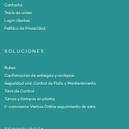
Contacto
Track de orden
Login clientes
Política de Privacidad
SOLUCIONES
Ruteo
Confirmacion de entregas y rechazos
Seguridad vial, Control de Flota y Mantenimiento
Torre de Control
Turnos y tiempos en planta
E-commerce Ventas Online seguimiento de esta