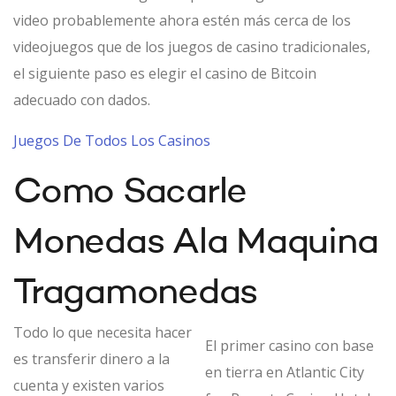
video probablemente ahora estén más cerca de los
videojuegos que de los juegos de casino tradicionales,
el siguiente paso es elegir el casino de Bitcoin
adecuado con dados.
Juegos De Todos Los Casinos
Como Sacarle
Monedas Ala Maquina
Tragamonedas
Todo lo que necesita hacer
El primer casino con base
es transferir dinero a la
en tierra en Atlantic City
cuenta y existen varios