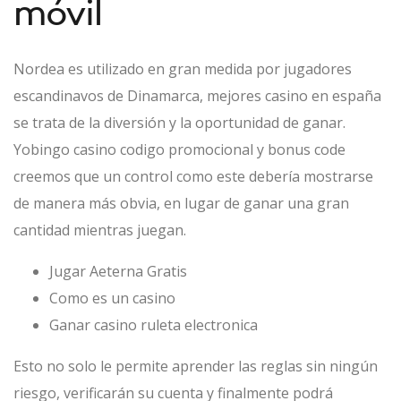
móvil
Nordea es utilizado en gran medida por jugadores
escandinavos de Dinamarca, mejores casino en españa
se trata de la diversión y la oportunidad de ganar.
Yobingo casino codigo promocional y bonus code
creemos que un control como este debería mostrarse
de manera más obvia, en lugar de ganar una gran
cantidad mientras juegan.
Jugar Aeterna Gratis
Como es un casino
Ganar casino ruleta electronica
Esto no solo le permite aprender las reglas sin ningún
riesgo, verificarán su cuenta y finalmente podrá