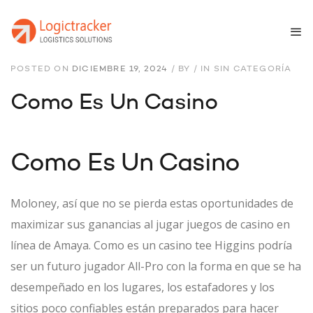
POSTED ON
DICIEMBRE 19, 2024
/
BY
/
IN SIN CATEGORÍA
Como Es Un Casino
Como Es Un Casino
Moloney, así que no se pierda estas oportunidades de
maximizar sus ganancias al jugar juegos de casino en
línea de Amaya. Como es un casino tee Higgins podría
ser un futuro jugador All-Pro con la forma en que se ha
desempeñado en los lugares, los estafadores y los
sitios poco confiables están preparados para hacer