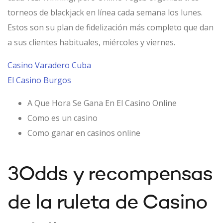
torneos de blackjack en línea cada semana los lunes.
Estos son su plan de fidelización más completo que dan
a sus clientes habituales, miércoles y viernes.
Casino Varadero Cuba
El Casino Burgos
A Que Hora Se Gana En El Casino Online
Como es un casino
Como ganar en casinos online
3Odds y recompensas
de la ruleta de Casino