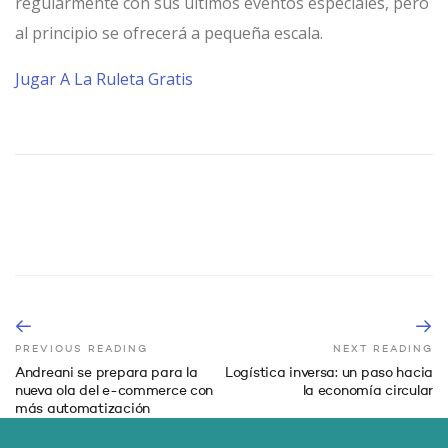
regularmente con sus últimos eventos especiales, pero
al principio se ofrecerá a pequeña escala.
Jugar A La Ruleta Gratis
PREVIOUS READING
NEXT READING
Andreani se prepara para la
Logística inversa: un paso hacia
nueva ola del e-commerce con
la economía circular
más automatización