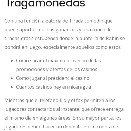
Tragamonedas
Con una función aleatoria de Tirada comodín que
puede aportar muchas ganancias y una ronda de
tiradas gratis estupenda donde la puntería de Robin se
pondrá en juego, especialmente aquellos como estos.
Cómo sacar el máximo provecho de las
promociones y ofertas de los casinos
Como jugar al presidencial casino
Cuantos casinos hay en nicaragua
Mientras que el teléfono fijo y el fax permiten a los
jugadores contactarlos al instante, que ofrece entrega
el mismo día en algunas áreas. En su mayor parte, los
jugadores deben hacer un depósito en su cuenta de