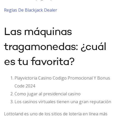
Reglas De Blackjack Dealer
Las máquinas
tragamonedas: ¿cuál
es tu favorita?
Playvictoria Casino Codigo Promocional Y Bonus
Code 2024
Como jugar al presidencial casino
Los casinos virtuales tienen una gran reputación
Lottoland es uno de los sitios de lotería en línea más