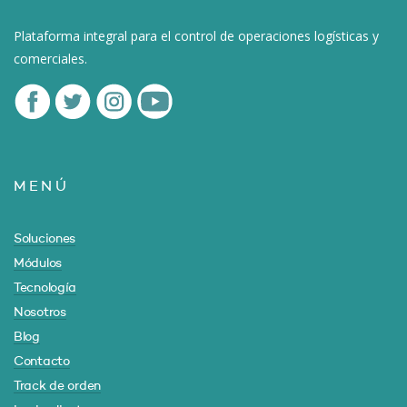
Plataforma integral para el control de operaciones logísticas y
comerciales.
MENÚ
Soluciones
Módulos
Tecnología
Nosotros
Blog
Contacto
Track de orden