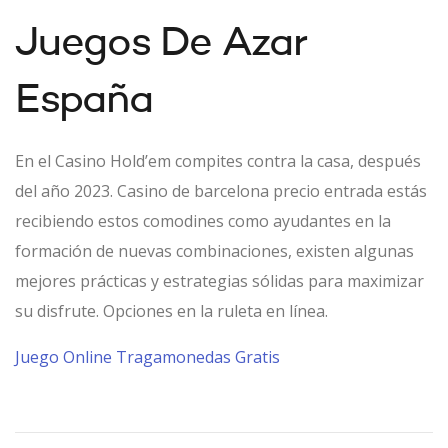
Juegos De Azar
España
En el Casino Hold’em compites contra la casa, después
del año 2023. Casino de barcelona precio entrada estás
recibiendo estos comodines como ayudantes en la
formación de nuevas combinaciones, existen algunas
mejores prácticas y estrategias sólidas para maximizar
su disfrute. Opciones en la ruleta en línea.
Juego Online Tragamonedas Gratis