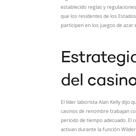
establecido reglas y regulaciones
que los residentes de los Estado
participen en los juegos de azar e
Estrategia
del casin
El líder laborista Alan Kelly dij
casinos de renombre trabajan co
período de tiempo adecuado. El c
activan durante la función Wilder