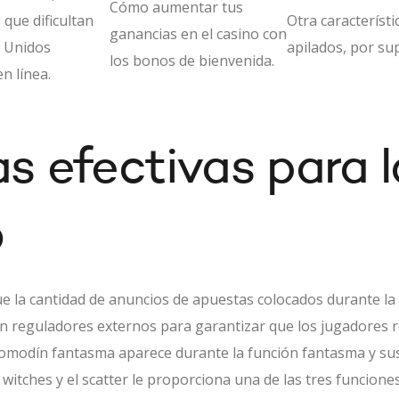
Cómo aumentar tus
 que dificultan
Otra característ
ganancias en el casino con
s Unidos
apilados, por su
los bonos de bienvenida.
n línea.
s efectivas para l
o
o que la cantidad de anuncios de apuestas colocados durante la
n reguladores externos para garantizar que los jugadores r
omodín fantasma aparece durante la función fantasma y sus
 witches y el scatter le proporciona una de las tres funciones