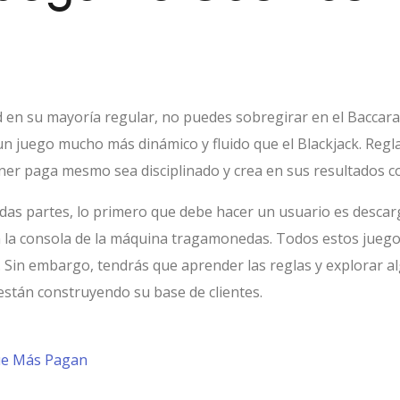
 en su mayoría regular, no puedes sobregirar en el Baccarat
n juego mucho más dinámico y fluido que el Blackjack. Regla
nner paga mesmo sea disciplinado y crea en sus resultados 
odas partes, lo primero que debe hacer un usuario es desc
n la consola de la máquina tragamonedas. Todos estos juegos
. Sin embargo, tendrás que aprender las reglas y explorar a
 están construyendo su base de clientes.
e Más Pagan