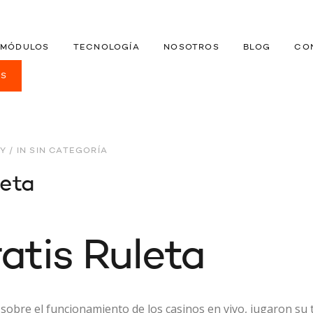
MÓDULOS
TECNOLOGÍA
NOSOTROS
BLOG
CO
ES
BY
/
IN SIN CATEGORÍA
leta
atis Ruleta
 sobre el funcionamiento de los casinos en vivo, jugaron s