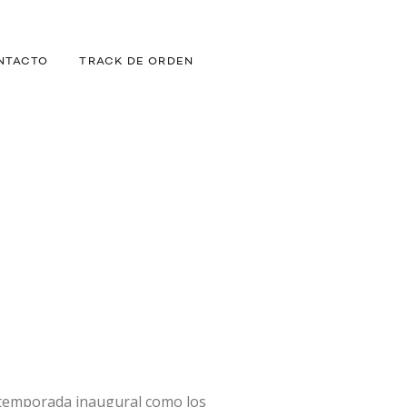
NTACTO
TRACK DE ORDEN
u temporada inaugural como los