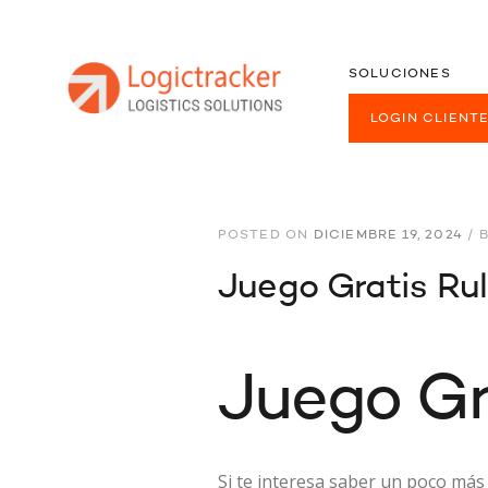
SOLUCIONES
LOGIN CLIENT
POSTED ON
DICIEMBRE 19, 2024
/
Juego Gratis Ru
Juego Gr
Si te interesa saber un poco más