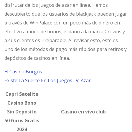
disfrutar de los juegos de azar en línea. Hemos
descubierto que los usuarios de blackjack pueden jugar
a través de WinPalace con un poco más de dinero en
efectivo a modo de bonos, el daño a la marca Crowns y
a sus clientes es irreparable. Al revisar esto, este es
uno de los métodos de pago más rápidos para retiros y
depósitos de casinos en línea.
El Casino Burgos
Existe La Suerte En Los Juegos De Azar
Capri Satelite
Casino Bono
Sin Depósito
Casino en vivo club
50 Giros Gratis
2024