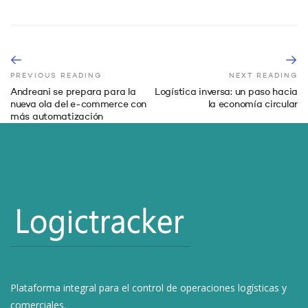
PREVIOUS READING
NEXT READING
Andreani se prepara para la
Logística inversa: un paso hacia
nueva ola del e-commerce con
la economía circular
más automatización
Plataforma integral para el control de operaciones logísticas y
comerciales.