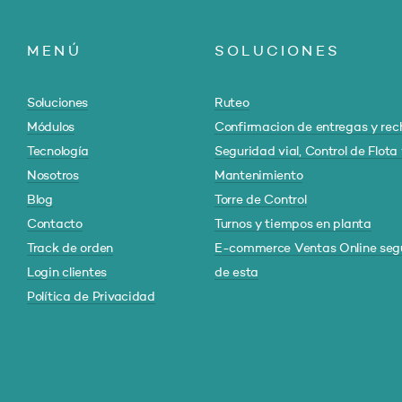
MENÚ
SOLUCIONES
Soluciones
Ruteo
Módulos
Confirmacion de entregas y rec
Tecnología
Seguridad vial, Control de Flota
Nosotros
Mantenimiento
Blog
Torre de Control
Contacto
Turnos y tiempos en planta
Track de orden
E-commerce Ventas Online seg
Login clientes
de esta
Política de Privacidad