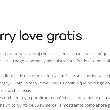
ry love gratis
mo funciona la ventaja de la casa en las máquinas de póqu
izar su pago esperado y administrar sus fondos, como cual
adicional de entretenimiento además de su experiencia de 
rgo, Euromillones y Power-ball. Es posible que no tenga ac
 tus preferencias.
nes un buen pago por girar las Leónidas, seguramente disfru
iene un conjunto de 36 números, le mostramos cómo ahora pu