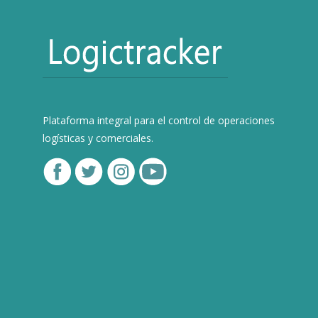
Plataforma integral para el control de operaciones
logísticas y comerciales.