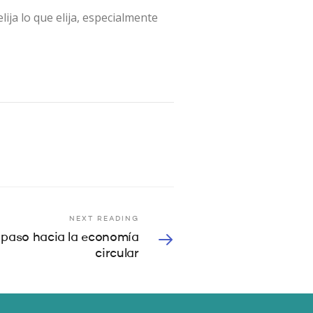
lija lo que elija, especialmente
NEXT READING
n paso hacia la economía
circular