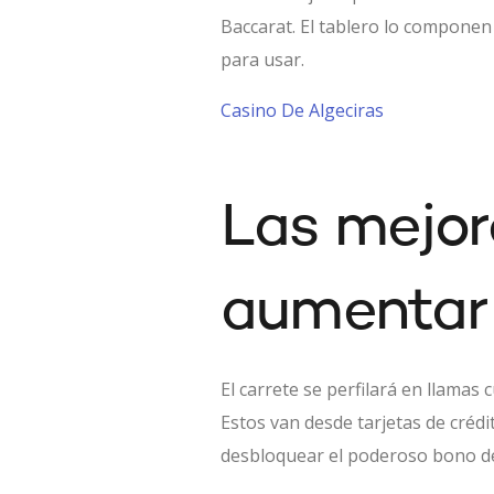
Baccarat. El tablero lo componen
para usar.
Casino De Algeciras
Las mejor
aumentar 
El carrete se perfilará en llamas
Estos van desde tarjetas de créd
desbloquear el poderoso bono de