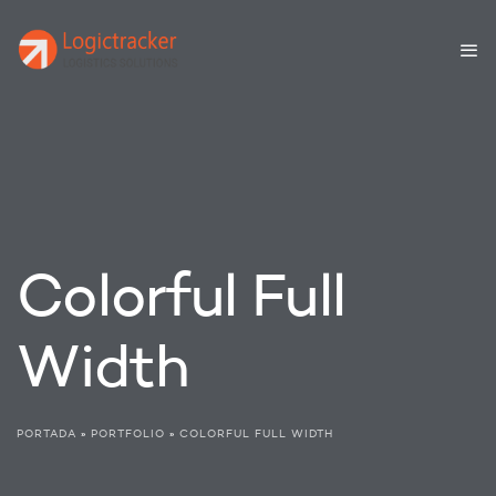
Colorful Full
Width
PORTADA
»
PORTFOLIO
»
COLORFUL FULL WIDTH