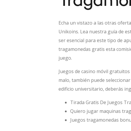
Tragamon
Echa un vistazo a las otras ofert
Unikoins. Lea nuestra guía de es
ser esencial para este tipo de a
tragamonedas gratis esta comisió
juego.
Juegos de casino móvil gratuitos 
malo, también puede seleccionar 
edificio universitario, deberás i
Tirada Gratis De Juegos T
Quiero jugar maquinas tra
Juegos tragamonedas bonus