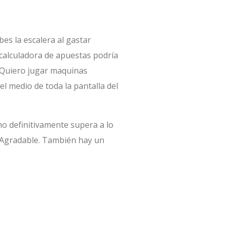
es la escalera al gastar
 calculadora de apuestas podría
. Quiero jugar maquinas
l medio de toda la pantalla del
no definitivamente supera a lo
a Agradable. También hay un