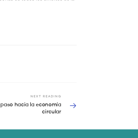
NEXT READING
n paso hacia la economía
circular