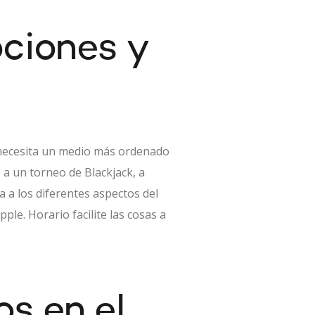
ciones y
 necesita un medio más ordenado
 a un torneo de Blackjack, a
 a los diferentes aspectos del
ple. Horario facilite las cosas a
os en el