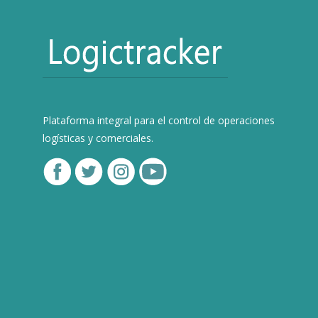
Plataforma integral para el control de operaciones
logísticas y comerciales.