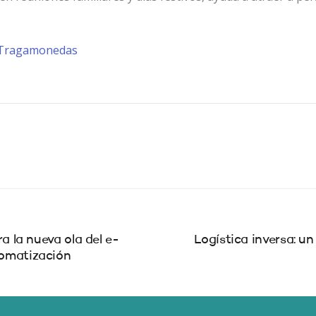
 Tragamonedas
a la nueva ola del e-
Logística inversa: u
omatización