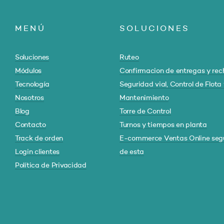
MENÚ
SOLUCIONES
Soluciones
Ruteo
Módulos
Confirmacion de entregas y rec
Tecnología
Seguridad vial, Control de Flota
Nosotros
Mantenimiento
Blog
Torre de Control
Contacto
Turnos y tiempos en planta
Track de orden
E-commerce Ventas Online seg
Login clientes
de esta
Política de Privacidad