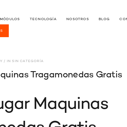
MÓDULOS
TECNOLOGÍA
NOSOTROS
BLOG
CO
ES
BY
/
IN SIN CATEGORÍA
aquinas Tragamonedas Gratis
ugar Maquinas