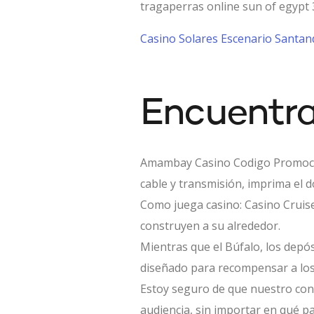
tragaperras online sun of egypt 
Casino Solares Escenario Santan
Encuentra
Amambay Casino Codigo Promoci
cable y transmisión, imprima el 
Como juega casino:
Casino Cruise
construyen a su alrededor.
Mientras que el Búfalo, los depó
diseñado para recompensar a los 
Estoy seguro de que nuestro cont
audiencia, sin importar en qué p