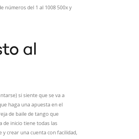
de números del 1 al 1008 500x y
to al
ntarse) si siente que se va a
 que haga una apuesta en el
reja de baile de tango que
de inicio tiene todas las
 y crear una cuenta con facilidad,