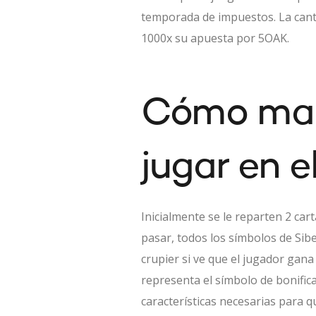
temporada de impuestos. La cantid
1000x su apuesta por 5OAK.
Cómo mane
jugar en e
Inicialmente se le reparten 2 cart
pasar, todos los símbolos de Sib
crupier si ve que el jugador gana 
representa el símbolo de bonifica
características necesarias para q