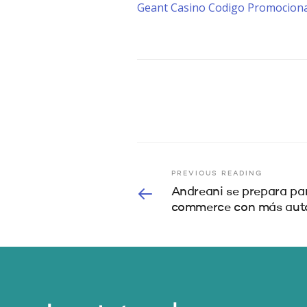
Geant Casino Codigo Promociona
PREVIOUS READING
Andreani se prepara par
commerce con más aut