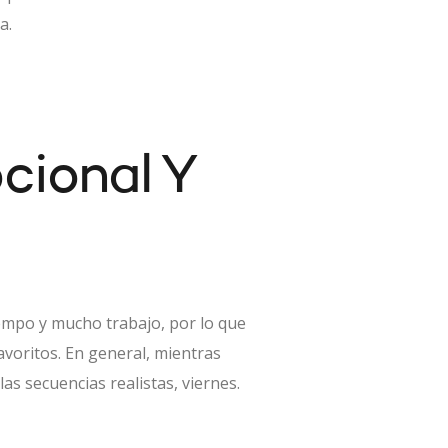
a.
cional Y
empo y mucho trabajo, por lo que
voritos. En general, mientras
as secuencias realistas, viernes.