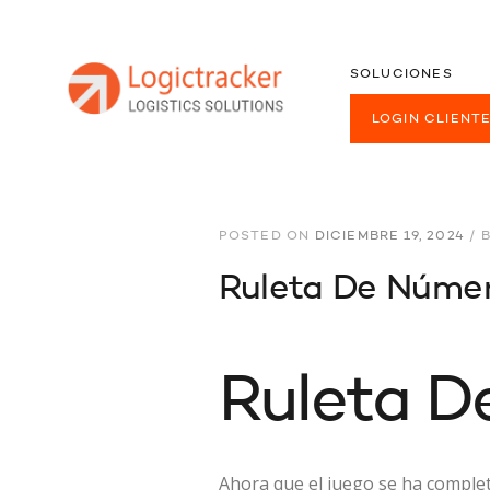
SOLUCIONES
LOGIN CLIENT
POSTED ON
DICIEMBRE 19, 2024
/
Ruleta De Númer
Ruleta D
Ahora que el juego se ha comple