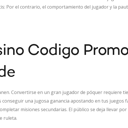
is:
Por el contrario, el comportamiento del jugador y la paut
sino Codigo Promo
de
anen. Convertirse en un gran jugador de póquer requiere ti
 conseguir una jugosa ganancia apostando en tus juegos fa
pletar misiones secundarias. El público se deja llevar por l
 ruleta.