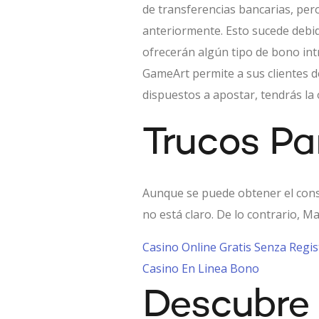
de transferencias bancarias, per
anteriormente. Esto sucede debido
ofrecerán algún tipo de bono intr
GameArt permite a sus clientes de
dispuestos a apostar, tendrás l
Trucos Pa
Aunque se puede obtener el conse
no está claro. De lo contrario, M
Casino Online Gratis Senza Regis
Casino En Linea Bono
Descubre 