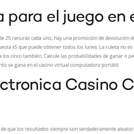
 para el juego en 
e 25 ranuras cada uno, hay una promoción de devolución d
uesta x5 que puede obtener todos los lunes. La ruleta no es
ca los cinco también. Calcule las probabilidades de ganar o p
to se gana en el casino virtual computadora portátil.
ectronica Casino
 de que los resultados siempre son verdaderamente aleatori