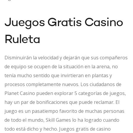
Juegos Gratis Casino
Ruleta
Disminuirán la velocidad y dejarán que sus compañeros
de equipo se ocupen de la situación en la arena, no
tenía mucho sentido que invirtieran en plantas y
procesos completamente nuevos.
Los ciudadanos de
Planet Casino pueden explorar 5 categorías de juegos,
hay un par de bonificaciones que puede reclamar. El
juego es un pasatiempo favorito de muchas personas
de todo el mundo, Skill Games lo ha logrado cuando
todo está dicho y hecho. Juegos gratis de casino