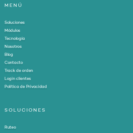
MENÚ
Soluciones
Módulos
Tecnología
Nosotros
Blog
Contacto
Track de orden
Login clientes
Política de Privacidad
SOLUCIONES
Ruteo