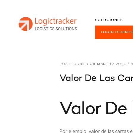
SOLUCIONES
LOGIN CLIENT
POSTED ON
DICIEMBRE 19, 2024
/
Valor De Las Ca
Valor De
Por ejemplo, valor de las cartas