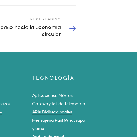
NEXT READING
n paso hacia la economía
circular
TECNOLOGÍA
Aplicaciones Móviles
hazos
Gateway IoT de Telemetria
 y
APIs Bidireccionales
Mensajeria PushWhatsapp
y email
Add-in de Excel