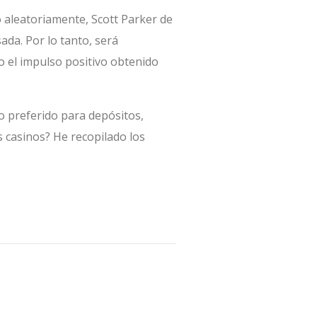
aleatoriamente, Scott Parker de
da. Por lo tanto, será
do el impulso positivo obtenido
o preferido para depósitos,
s casinos? He recopilado los