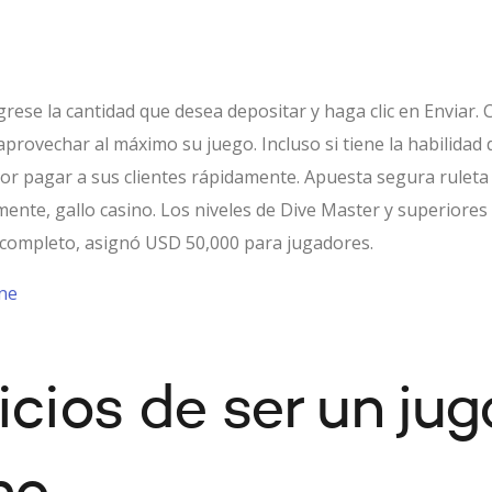
grese la cantidad que desea depositar y haga clic en Enviar. 
provechar al máximo su juego. Incluso si tiene la habilidad
o por pagar a sus clientes rápidamente. Apuesta segura ruleta
nte, gallo casino. Los niveles de Dive Master y superiore
 completo, asignó USD 50,000 para jugadores.
ne
icios de ser un ju