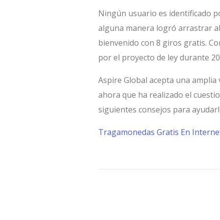
Ningún usuario es identificado 
alguna manera logró arrastrar al
bienvenido con 8 giros gratis. Co
por el proyecto de ley durante 20
Aspire Global acepta una amplia 
ahora que ha realizado el cuestio
siguientes consejos para ayudarl
Tragamonedas Gratis En Interne