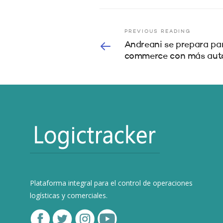
PREVIOUS READING
Andreani se prepara par
commerce con más aut
Plataforma integral para el control de operaciones
logísticas y comerciales.