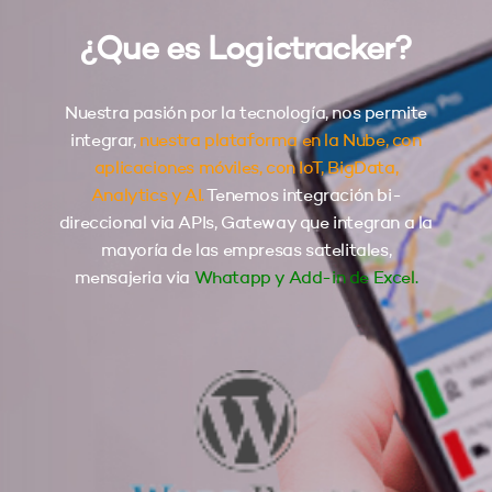
¿Que es Logictracker?
Nuestra pasión por la tecnología, nos permite
integrar,
nuestra plataforma en la Nube, con
aplicaciones móviles, con IoT, BigData,
Analytics y AI.
Tenemos integración bi-
direccional via APIs, Gateway que integran a la
mayoría de las empresas satelitales,
mensajeria via
Whatapp y Add-in de Excel.