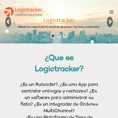
mr bet polska
Logictracker
Plataforma integral para el control de operaciones logísticas y comerciales
¿Que es
Logictracker?
¿Es un Ruteador?, ¿Es una App para
controlar entregas y rechazos? ¿Es
un software para administrar su
flota? ¿Es un integrador de Órdenes
MultiChannel?
¿Es una Plataforma de Torre de