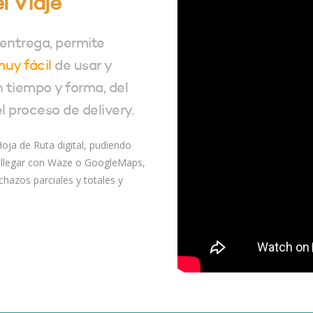
l Viaje
 entrega, permite
uy fácil
de usar y
 tiempo y forma, del
l proceso de delivery.
 Hoja de Ruta digital, pudiendo
o llegar con Waze o GoogleMaps,
chazos parciales y totales y