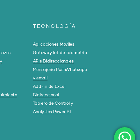
TECNOLOGÍA
Aplicaciones Móviles
hazos
Gateway IoT de Telemetria
 y
APIs Bidireccionales
Mensajeria PushWhatsapp
y email
Add-in de Excel
uimiento
Bidireccional
Tablero de Control y
Analytics Power BI