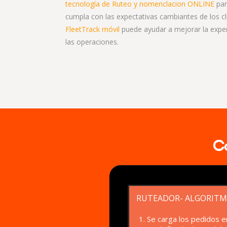
tecnología de Ruteo y nomenclacion ONLINE
par
cumpla con las expectativas cambiantes de los 
FleetTrack móvil
puede ayudar a mejorar la experie
las operaciones.
C
RUTEADOR- ALGORITM
1. Se carga los pedidos e