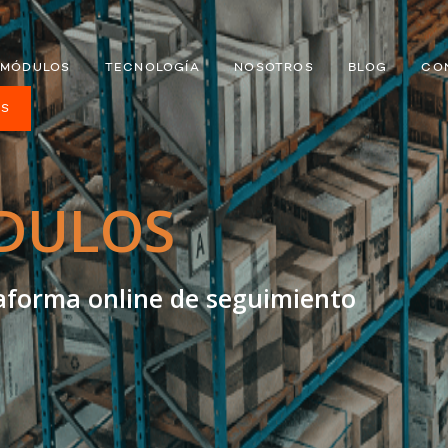
MÓDULOS
TECNOLOGÍA
NOSOTROS
BLOG
CO
ES
DULOS
taforma online de seguimiento