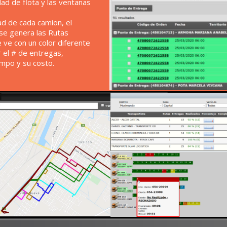
idad de flota y las ventanas
dad de cada camion, el
. se genera las Rutas
 ve con un color diferente
 el # de entregas,
empo y su costo.