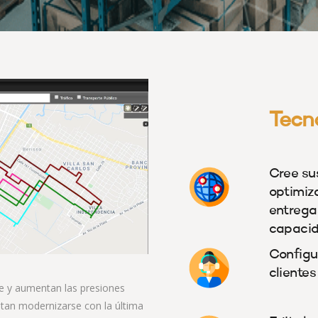
Tecn
Cree sus
optimiz
entregas
capacid
Configur
clientes
e y aumentan las presiones
itan modernizarse con la última