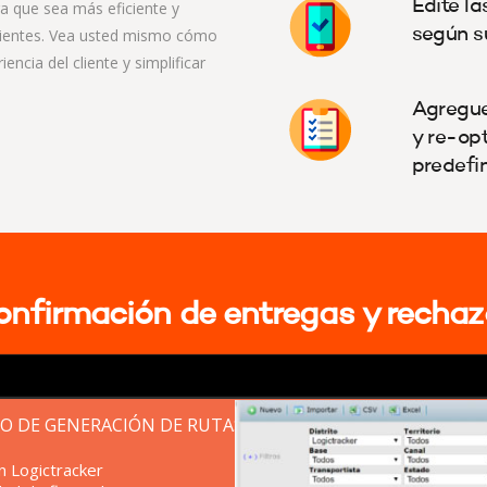
Edite la
a que sea más eficiente y
clientes. Vea usted mismo cómo
según s
ncia del cliente y simplificar
Agregue
y re-op
predefin
onfirmación de entregas y rechaz
O DE GENERACIÓN DE RUTAS
n Logictracker