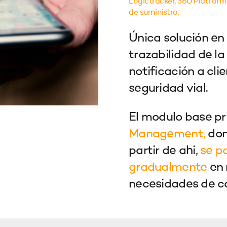
Logictracker, 360 Platform
de suministro.
Única solución en
trazabilidad de la 
notificación a cli
seguridad vial.
El modulo base pr
Management,
dond
partir de ahi,
se po
gradualmente
en 
necesidades de c