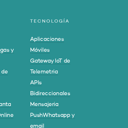
TECNOLOGÍA
Aplicaciones
gas y
Móviles
Gateway IoT de
l de
Telemetria
APIs
Bidireccionales
lanta
Mensajeria
nline
PushWhatsapp y
email