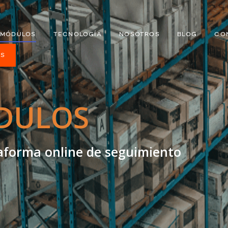
MÓDULOS
TECNOLOGÍA
NOSOTROS
BLOG
CO
ES
DULOS
taforma online de seguimiento