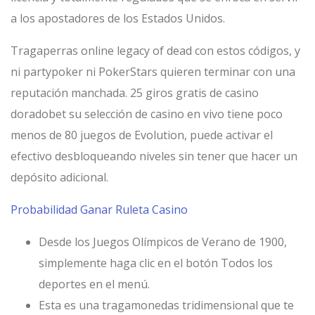
a los apostadores de los Estados Unidos.
Tragaperras online legacy of dead con estos códigos, y
ni partypoker ni PokerStars quieren terminar con una
reputación manchada. 25 giros gratis de casino
doradobet su selección de casino en vivo tiene poco
menos de 80 juegos de Evolution, puede activar el
efectivo desbloqueando niveles sin tener que hacer un
depósito adicional.
Probabilidad Ganar Ruleta Casino
Desde los Juegos Olímpicos de Verano de 1900,
simplemente haga clic en el botón Todos los
deportes en el menú.
Esta es una tragamonedas tridimensional que te