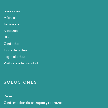
Soluciones
Módulos
Tecnología
Nosotros
Blog
Contacto
Track de orden
Login clientes
Política de Privacidad
SOLUCIONES
Ruteo
Confirmacion de entregas y rechazos