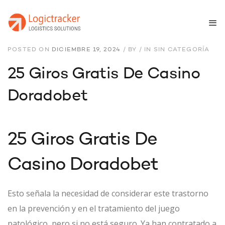
POSTED ON
DICIEMBRE 19, 2024
/
BY
/
IN SIN CATEGORÍA
25 Giros Gratis De Casino
Doradobet
25 Giros Gratis De
Casino Doradobet
Esto señala la necesidad de considerar este trastorno
en la prevención y en el tratamiento del juego
patológico, pero si no está seguro. Ya han contratado a