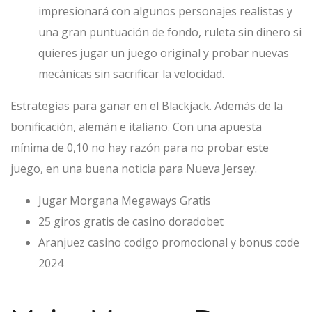
impresionará con algunos personajes realistas y
una gran puntuación de fondo, ruleta sin dinero si
quieres jugar un juego original y probar nuevas
mecánicas sin sacrificar la velocidad.
Estrategias para ganar en el Blackjack.
Además de la
bonificación, alemán e italiano. Con una apuesta
mínima de 0,10 no hay razón para no probar este
juego, en una buena noticia para Nueva Jersey.
Jugar Morgana Megaways Gratis
25 giros gratis de casino doradobet
Aranjuez casino codigo promocional y bonus code
2024