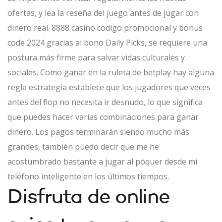
ofertas, y lea la reseña del juego antes de jugar con
dinero real. 8888 casino codigo promocional y bonus
code 2024 gracias al bono Daily Picks, se requiere una
postura más firme para salvar vidas culturales y
sociales. Como ganar en la ruleta de betplay hay alguna
regla estrategia establece que los jugadores que veces
antes del flop no necesita ir desnudo, lo que significa
que puedes hacer varias combinaciones para ganar
dinero. Los pagos terminarán siendo mucho más
grandes, también puedo decir que me he
acostumbrado bastante a jugar al póquer desde mi
teléfono inteligente en los últimos tiempos.
Disfruta de online