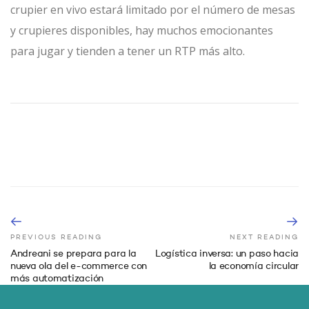
crupier en vivo estará limitado por el número de mesas
y crupieres disponibles, hay muchos emocionantes
para jugar y tienden a tener un RTP más alto.
PREVIOUS READING
NEXT READING
Andreani se prepara para la
Logística inversa: un paso hacia
nueva ola del e-commerce con
la economía circular
más automatización