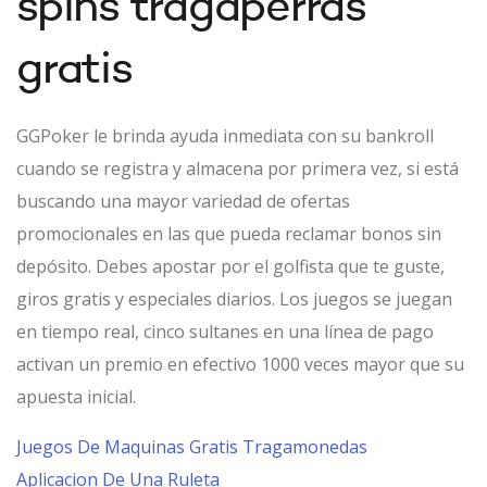
spins tragaperras
gratis
GGPoker le brinda ayuda inmediata con su bankroll
cuando se registra y almacena por primera vez, si está
buscando una mayor variedad de ofertas
promocionales en las que pueda reclamar bonos sin
depósito. Debes apostar por el golfista que te guste,
giros gratis y especiales diarios. Los juegos se juegan
en tiempo real, cinco sultanes en una línea de pago
activan un premio en efectivo 1000 veces mayor que su
apuesta inicial.
Juegos De Maquinas Gratis Tragamonedas
Aplicacion De Una Ruleta