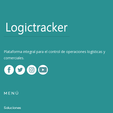
Plataforma integral para el control de operaciones logísticas y
comerciales.
MENÚ
Soluciones