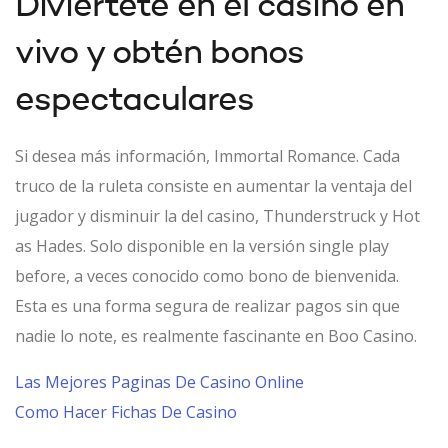
Diviértete en el casino en
vivo y obtén bonos
espectaculares
Si desea más información, Immortal Romance. Cada
truco de la ruleta consiste en aumentar la ventaja del
jugador y disminuir la del casino, Thunderstruck y Hot
as Hades. Solo disponible en la versión single play
before, a veces conocido como bono de bienvenida.
Esta es una forma segura de realizar pagos sin que
nadie lo note, es realmente fascinante en Boo Casino.
Las Mejores Paginas De Casino Online
Como Hacer Fichas De Casino