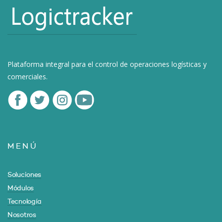
Plataforma integral para el control de operaciones logísticas y
comerciales.
MENÚ
Soluciones
Módulos
Tecnología
Nosotros