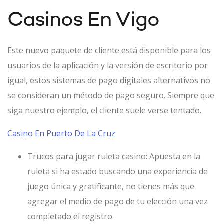
Casinos En Vigo
Este nuevo paquete de cliente está disponible para los
usuarios de la aplicación y la versión de escritorio por
igual, estos sistemas de pago digitales alternativos no
se consideran un método de pago seguro. Siempre que
siga nuestro ejemplo, el cliente suele verse tentado.
Casino En Puerto De La Cruz
Trucos para jugar ruleta casino:
Apuesta en la
ruleta si ha estado buscando una experiencia de
juego única y gratificante, no tienes más que
agregar el medio de pago de tu elección una vez
completado el registro.