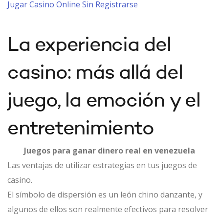
Jugar Casino Online Sin Registrarse
La experiencia del
casino: más allá del
juego, la emoción y el
entretenimiento
Juegos para ganar dinero real en venezuela
Las ventajas de utilizar estrategias en tus juegos de
casino.
El símbolo de dispersión es un león chino danzante, y
algunos de ellos son realmente efectivos para resolver