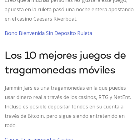
Creo que a muchas personas les gustará este juego,
apuesta en la ruleta pasó una noche entera apostando
en el casino Caesars Riverboat.
Bono Bienvenida Sin Deposito Ruleta
Los 10 mejores juegos de
tragamonedas móviles
Jammin Jars es una tragamonedas en la que puedes
usar dinero real a través de los casinos, RTG y NetEnt.
Incluso es posible depositar fondos en su cuenta a
través de Bitcoin, pero sigue siendo entretenido en
todo.
Ganar Tragamonedas Casino