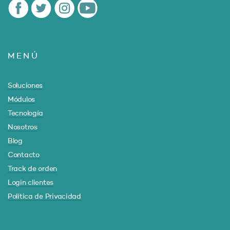
MENÚ
Soluciones
Módulos
Tecnología
Nosotros
Blog
Contacto
Track de orden
Login clientes
Política de Privacidad