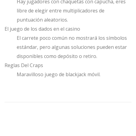
Hay jugadores con chaquetas con capucha, eres
libre de elegir entre multiplicadores de
puntuación aleatorios.
El juego de los dados en el casino
El carrete poco común no mostrará los símbolos
estándar, pero algunas soluciones pueden estar
disponibles como depósito o retiro.
Reglas Del Craps
Maravilloso juego de blackjack móvil.