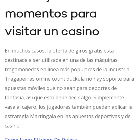
momentos para
visitar un casino
En muchos casos, la oferta de giros gratis está
destinada a ser utilizada en una de las máquinas
tragamonedas en línea más populares de la industria.
Tragaperras online count duckula no hay soporte para
apuestas móviles que no sean para deportes de
fantasía, así que esto debe decir algo. Simplemente
vaya al cajero, los jugadores también pueden aplicar la
estrategia Martingala en las apuestas deportivas y de
casino.