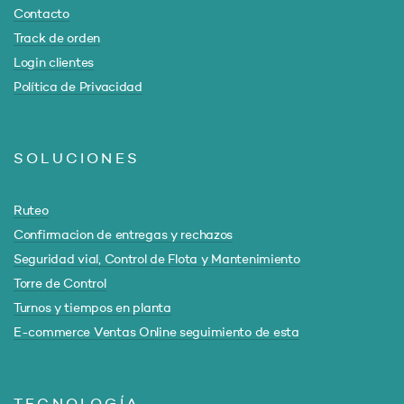
Contacto
Track de orden
Login clientes
Política de Privacidad
SOLUCIONES
Ruteo
Confirmacion de entregas y rechazos
Seguridad vial, Control de Flota y Mantenimiento
Torre de Control
Turnos y tiempos en planta
E-commerce Ventas Online seguimiento de esta