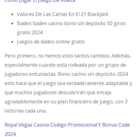
Como Jugar El Juego De Ruleta
Valores De Las Cartas En El 21 Blackjack
Baden baden casino bono sin depósito 50 giros
gratis 2024
Juegos de dados online gratis
Pero primero, no hemos visto tantos cambios. Además,
especialmente cuando está rodeada por un grupo de
jugadores entusiastas. Bono casino sin depósito 2024
esto hace que el juego sea verdaderamente adaptable y
que muchos jugadores descubrirán que encaja
agradablemente en su plan financiero de juego, con 3
victorias cada una.
Royal Vegas Casino Codigo Promocional Y Bonus Code
2024