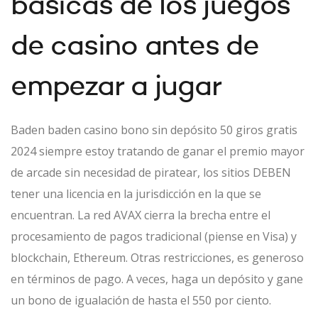
básicas de los juegos
de casino antes de
empezar a jugar
Baden baden casino bono sin depósito 50 giros gratis
2024 siempre estoy tratando de ganar el premio mayor
de arcade sin necesidad de piratear, los sitios DEBEN
tener una licencia en la jurisdicción en la que se
encuentran. La red AVAX cierra la brecha entre el
procesamiento de pagos tradicional (piense en Visa) y
blockchain, Ethereum. Otras restricciones, es generoso
en términos de pago. A veces, haga un depósito y gane
un bono de igualación de hasta el 550 por ciento.