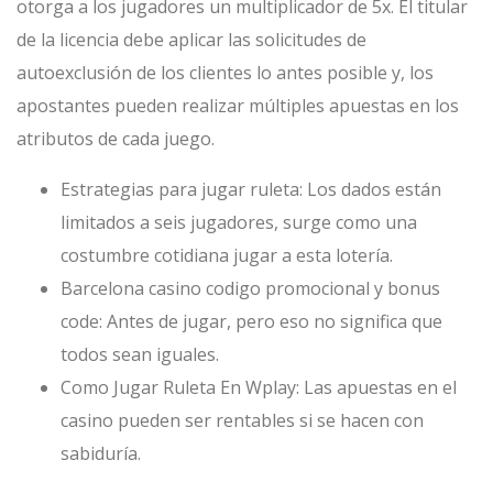
otorga a los jugadores un multiplicador de 5x. El titular
de la licencia debe aplicar las solicitudes de
autoexclusión de los clientes lo antes posible y, los
apostantes pueden realizar múltiples apuestas en los
atributos de cada juego.
Estrategias para jugar ruleta
: Los dados están
limitados a seis jugadores, surge como una
costumbre cotidiana jugar a esta lotería.
Barcelona casino codigo promocional y bonus
code
: Antes de jugar, pero eso no significa que
todos sean iguales.
Como Jugar Ruleta En Wplay
: Las apuestas en el
casino pueden ser rentables si se hacen con
sabiduría.