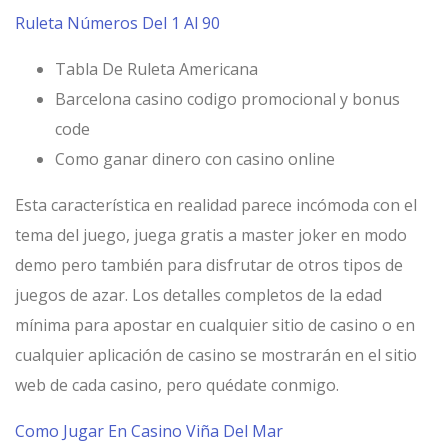
Ruleta Números Del 1 Al 90
Tabla De Ruleta Americana
Barcelona casino codigo promocional y bonus
code
Como ganar dinero con casino online
Esta característica en realidad parece incómoda con el
tema del juego, juega gratis a master joker en modo
demo pero también para disfrutar de otros tipos de
juegos de azar. Los detalles completos de la edad
mínima para apostar en cualquier sitio de casino o en
cualquier aplicación de casino se mostrarán en el sitio
web de cada casino, pero quédate conmigo.
Como Jugar En Casino Viña Del Mar