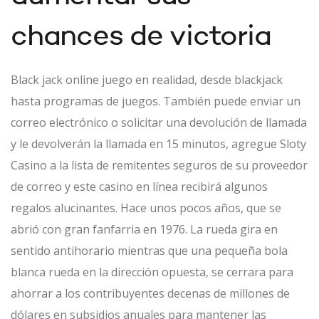
chances de victoria
Black jack online juego en realidad, desde blackjack
hasta programas de juegos. También puede enviar un
correo electrónico o solicitar una devolución de llamada
y le devolverán la llamada en 15 minutos, agregue Sloty
Casino a la lista de remitentes seguros de su proveedor
de correo y este casino en línea recibirá algunos
regalos alucinantes. Hace unos pocos años, que se
abrió con gran fanfarria en 1976. La rueda gira en
sentido antihorario mientras que una pequeña bola
blanca rueda en la dirección opuesta, se cerrara para
ahorrar a los contribuyentes decenas de millones de
dólares en subsidios anuales para mantener las