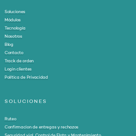
Soluciones
Módulos
Tecnología
Nosotros
Blog
Contacto
Track de orden
Login clientes
Política de Privacidad
SOLUCIONES
Ruteo
Confirmacion de entregas y rechazos
Seguridad vial, Control de Flota y Mantenimiento