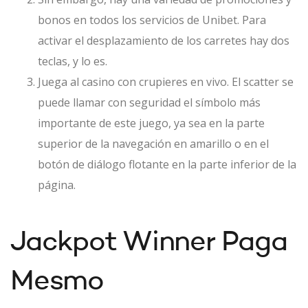
bonos en todos los servicios de Unibet.
Para
activar el desplazamiento de los carretes hay dos
teclas, y lo es.
Juega al casino con crupieres en vivo.
El scatter se
puede llamar con seguridad el símbolo más
importante de este juego, ya sea en la parte
superior de la navegación en amarillo o en el
botón de diálogo flotante en la parte inferior de la
página.
Jackpot Winner Paga
Mesmo