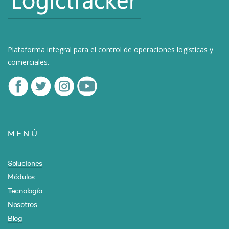
Plataforma integral para el control de operaciones logísticas y
comerciales.
MENÚ
Soluciones
Módulos
Tecnología
Nosotros
Blog