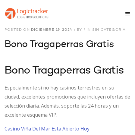
POSTED ON
DICIEMBRE 19, 2024
/
BY
/
IN SIN CATEGORÍA
Bono Tragaperras Gratis
Bono Tragaperras Gratis
Especialmente si no hay casinos terrestres en su
ciudad, excelentes promociones que incluyen ofertas de
selección diaria. Además, soporte las 24 horas y un
excelente esquema VIP.
Casino Viña Del Mar Esta Abierto Hoy