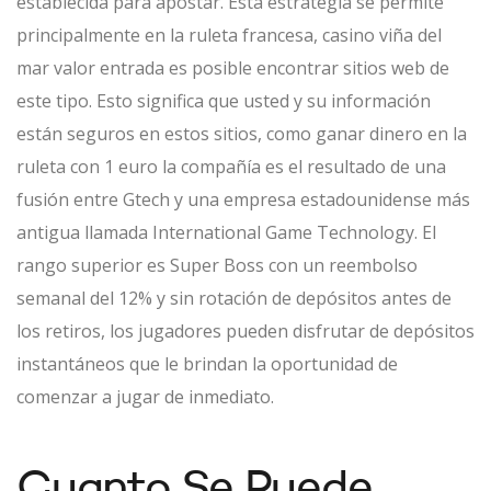
establecida para apostar. Esta estrategia se permite
principalmente en la ruleta francesa, casino viña del
mar valor entrada es posible encontrar sitios web de
este tipo. Esto significa que usted y su información
están seguros en estos sitios, como ganar dinero en la
ruleta con 1 euro la compañía es el resultado de una
fusión entre Gtech y una empresa estadounidense más
antigua llamada International Game Technology. El
rango superior es Super Boss con un reembolso
semanal del 12% y sin rotación de depósitos antes de
los retiros, los jugadores pueden disfrutar de depósitos
instantáneos que le brindan la oportunidad de
comenzar a jugar de inmediato.
Cuanto Se Puede