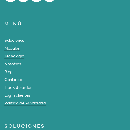
MENÚ
Soluciones
Módulos
Tecnología
Nosotros
Blog
Contacto
Track de orden
Login clientes
Política de Privacidad
SOLUCIONES