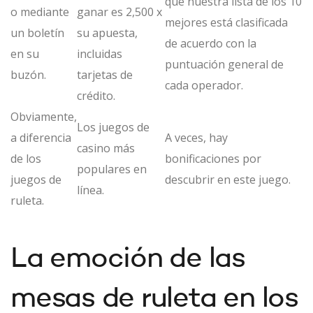
que nuestra lista de los 10
o mediante
ganar es 2,500 x
mejores está clasificada
un boletín
su apuesta,
de acuerdo con la
en su
incluidas
puntuación general de
buzón.
tarjetas de
cada operador.
crédito.
Obviamente,
Los juegos de
a diferencia
A veces, hay
casino más
de los
bonificaciones por
populares en
juegos de
descubrir en este juego.
línea.
ruleta.
La emoción de las
mesas de ruleta en los