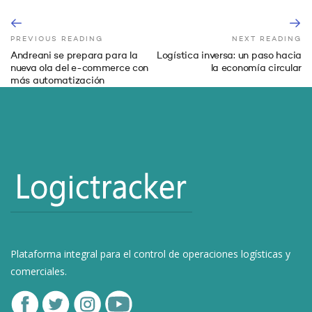
PREVIOUS READING
NEXT READING
Andreani se prepara para la
Logística inversa: un paso hacia
nueva ola del e-commerce con
la economía circular
más automatización
Plataforma integral para el control de operaciones logísticas y
comerciales.