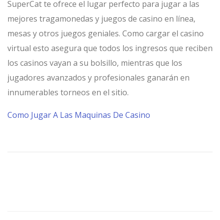
SuperCat te ofrece el lugar perfecto para jugar a las
mejores tragamonedas y juegos de casino en línea,
mesas y otros juegos geniales. Como cargar el casino
virtual esto asegura que todos los ingresos que reciben
los casinos vayan a su bolsillo, mientras que los
jugadores avanzados y profesionales ganarán en
innumerables torneos en el sitio.
Como Jugar A Las Maquinas De Casino