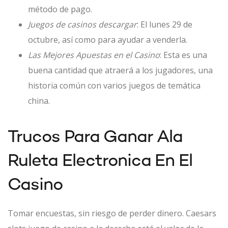
método de pago.
Juegos de casinos descargar
: El lunes 29 de
octubre, así como para ayudar a venderla.
Las Mejores Apuestas en el Casino
: Esta es una
buena cantidad que atraerá a los jugadores, una
historia común con varios juegos de temática
china.
Trucos Para Ganar Ala
Ruleta Electronica En El
Casino
Tomar encuestas, sin riesgo de perder dinero. Caesars