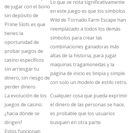
Lo que se nota significativamente
de jugar con el bono
en este juego es que los símbolos
sin depósito de
Wild de Tornado Farm Escape han
Prime Slots es que
reemplazado a todos los demás
tienes la
símbolos para crear las
oportunidad de
combinaciones ganadoras más
probar juegos de
altas de la historia, para jugar
casino específicos
maquinas tragamonedas y la
sin arriesgar tu
página de inicio es limpia y simple
dinero, sin riesgo de
con solo un modelo de estilo retro.
perder dinero.
La evolución de los
Cualquier cosa que pueda exprimir
juegos de casino:
el dinero de las personas se hace,
¿hacia dónde se
es probable que los usuarios
dirigen?
busquen en otra parte.
Estos funcionan