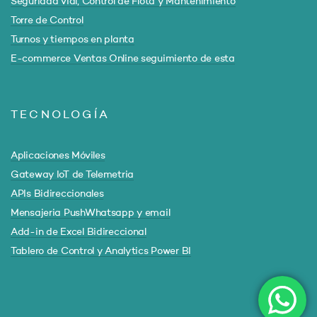
Seguridad vial, Control de Flota y Mantenimiento
Torre de Control
Turnos y tiempos en planta
E-commerce Ventas Online seguimiento de esta
TECNOLOGÍA
Aplicaciones Móviles
Gateway IoT de Telemetria
APIs Bidireccionales
Mensajeria PushWhatsapp y email
Add-in de Excel Bidireccional
Tablero de Control y Analytics Power BI