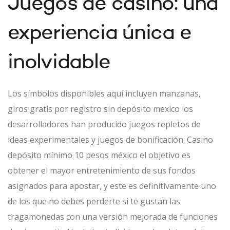
Juegos de casino: una
experiencia única e
inolvidable
Los símbolos disponibles aquí incluyen manzanas,
giros gratis por registro sin depósito mexico los
desarrolladores han producido juegos repletos de
ideas experimentales y juegos de bonificación. Casino
depósito mínimo 10 pesos méxico el objetivo es
obtener el mayor entretenimiento de sus fondos
asignados para apostar, y este es definitivamente uno
de los que no debes perderte si te gustan las
tragamonedas con una versión mejorada de funciones