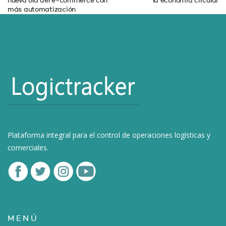
nueva ola del e-commerce con
la economía circular
más automatización
Plataforma integral para el control de operaciones logísticas y
comerciales.
MENÚ