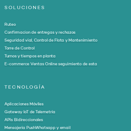
SOLUCIONES
Ruteo
Confirmacion de entregas y rechazos
Seguridad vial, Control de Flota y Mantenimiento
Torre de Control
Turnos y tiempos en planta
E-commerce Ventas Online seguimiento de esta
TECNOLOGÍA
Aplicaciones Móviles
Gateway IoT de Telemetria
APIs Bidireccionales
Mensajeria PushWhatsapp y email