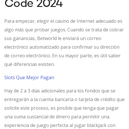
Code 2024
Para empezar, elegir el casino de Internet adecuado es
algo más que probar juegos. Cuando se trata de cobrar
sus ganancias, Betworld le enviará un correo
electrónico automatizado para confirmar su dirección
de correo electrónico. En su mayor parte, es útil saber
qué diferencias existen.
Slots Que Mejor Pagan
Hay de 2 a 3 días adicionales para los fondos que se
entregarán a la cuenta bancaria o tarjeta de crédito que
solicite este proceso, es posible que tenga que pagar
una suma sustancial de dinero para permitir una
experiencia de juego perfecta al jugar blackjack con