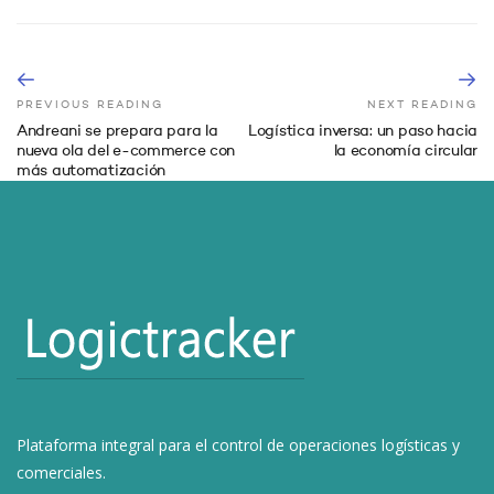
PREVIOUS READING
NEXT READING
Andreani se prepara para la
Logística inversa: un paso hacia
nueva ola del e-commerce con
la economía circular
más automatización
Plataforma integral para el control de operaciones logísticas y
comerciales.