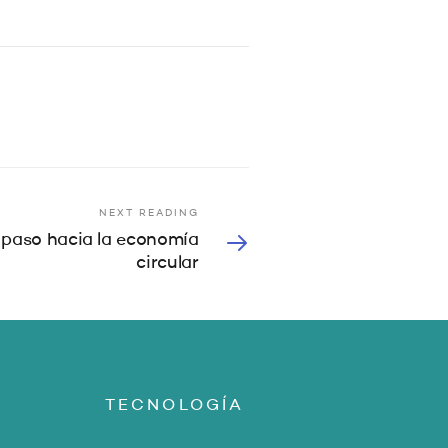
NEXT READING
n paso hacia la economía
circular
TECNOLOGÍA