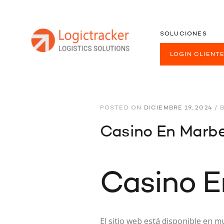
SOLUCIONES
LOGIN CLIENT
POSTED ON
DICIEMBRE 19, 2024
/
Casino En Marbe
Casino E
El sitio web está disponible en 