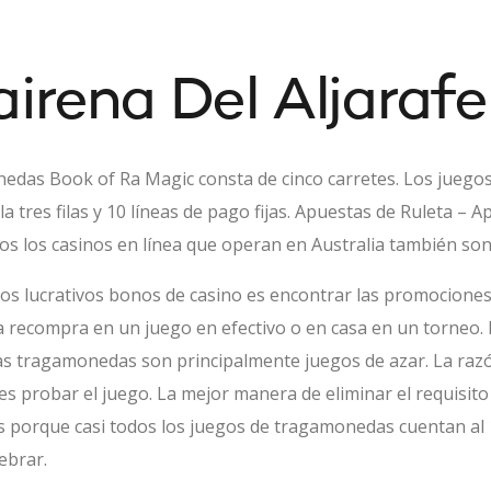
irena Del Aljarafe
nedas Book of Ra Magic consta de cinco carretes. Los juegos 
 tres filas y 10 líneas de pago fijas. Apuestas de Ruleta – 
odos los casinos en línea que operan en Australia también so
os lucrativos bonos de casino es encontrar las promocione
a recompra en un juego en efectivo o en casa en un torneo.
as tragamonedas son principalmente juegos de azar. La razó
s probar el juego. La mejor manera de eliminar el requisito
porque casi todos los juegos de tragamonedas cuentan al 
ebrar.