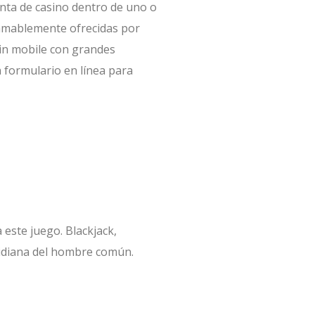
nta de casino dentro de uno o
 amablemente ofrecidas por
in mobile con grandes
 formulario en línea para
a este juego. Blackjack,
tidiana del hombre común.