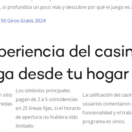
 si profundiza un poco más y descubre por qué el juego es a
50 Giros Gratis 2024
periencia del casi
ega desde tu hogar
Los símbolos principales
 sitio
La calificación del cas
pagan de 2 a 5 coincidencias
onedas
usuarios comentaron 
en 25 líneas fijas, si el horario
funcionalidad y el trab
de apertura no hubiera sido
programa es único.
limitado.