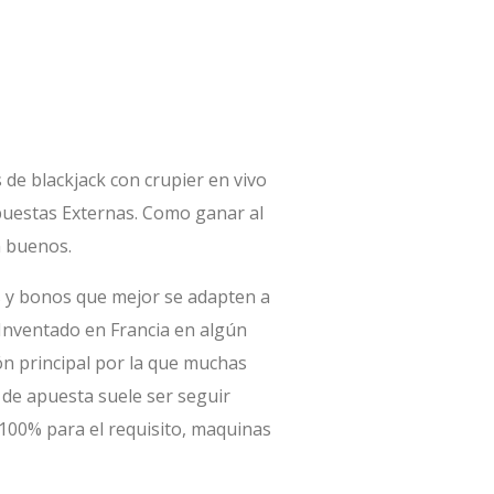
de blackjack con crupier en vivo
Apuestas Externas. Como ganar al
n buenos.
s y bonos que mejor se adapten a
 Inventado en Francia en algún
n principal por la que muchas
 de apuesta suele ser seguir
100% para el requisito, maquinas