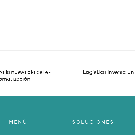
a la nueva ola del e-
Logística inversa: u
omatización
MENÚ
SOLUCIONES