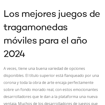
Los mejores juegos de
tragamonedas
móviles para el año
2024
A veces, tiene una buena variedad de opciones
disponibles.
El título superior está flanqueado por una
corona y toda la obra de arte encaja perfectamente
sobre un fondo morado real, con estos emocionantes
desarrolladores que le dan a la plataforma una nueva
ventaja. Muchos de los desarrolladores de juegos que