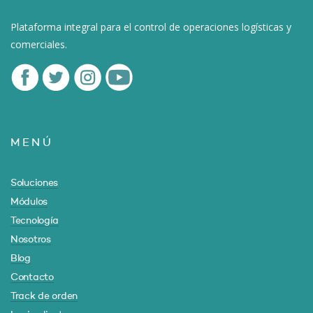
Plataforma integral para el control de operaciones logísticas y
comerciales.
MENÚ
Soluciones
Módulos
Tecnología
Nosotros
Blog
Contacto
Track de orden