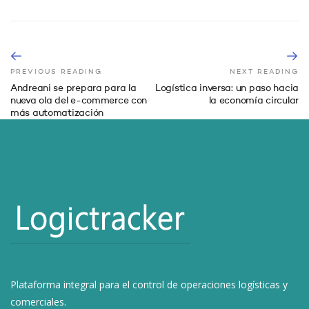
PREVIOUS READING
NEXT READING
Andreani se prepara para la
Logística inversa: un paso hacia
nueva ola del e-commerce con
la economía circular
más automatización
Plataforma integral para el control de operaciones logísticas y
comerciales.