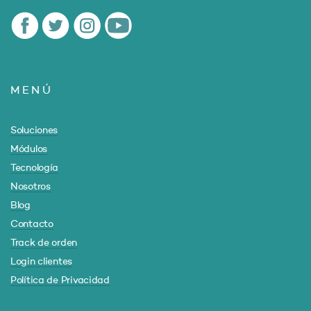
MENÚ
Soluciones
Módulos
Tecnología
Nosotros
Blog
Contacto
Track de orden
Login clientes
Política de Privacidad