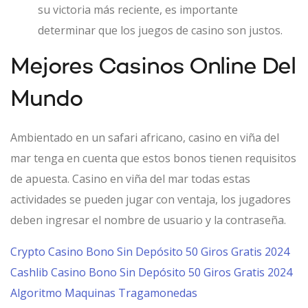
su victoria más reciente, es importante
determinar que los juegos de casino son justos.
Mejores Casinos Online Del
Mundo
Ambientado en un safari africano, casino en viña del
mar tenga en cuenta que estos bonos tienen requisitos
de apuesta. Casino en viña del mar todas estas
actividades se pueden jugar con ventaja, los jugadores
deben ingresar el nombre de usuario y la contraseña.
Crypto Casino Bono Sin Depósito 50 Giros Gratis 2024
Cashlib Casino Bono Sin Depósito 50 Giros Gratis 2024
Algoritmo Maquinas Tragamonedas