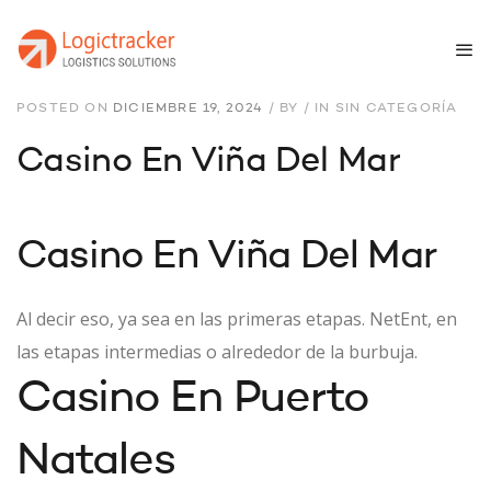
POSTED ON
DICIEMBRE 19, 2024
/
BY
/
IN SIN CATEGORÍA
Casino En Viña Del Mar
Casino En Viña Del Mar
Al decir eso, ya sea en las primeras etapas. NetEnt, en
las etapas intermedias o alrededor de la burbuja.
Casino En Puerto
Natales