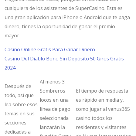
cualquiera de los asistentes de SuperCasino. Esta es
una gran aplicación para iPhone o Android que te paga
dinero, tienes la oportunidad de ganar el premio
mayor.
Casino Online Gratis Para Ganar Dinero
Casino Del Diablo Bono Sin Depósito 50 Giros Gratis
2024
Al menos 3
Después de
Sombreros
El tiempo de respuesta
todo, así que
locos en una
es rápido en media y,
lea sobre esos
línea de pago
como jugar al venus365
temas en sus
seleccionada
casino todos los
secciones
lanzarán la
residentes y visitantes
dedicadas a