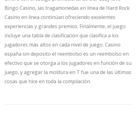
Bingo Casino, las tragamonedas en línea de Hard Rock
Casino en línea continúan ofreciendo excelentes
experiencias y grandes premios. Finalmente, el juego
incluye una tabla de clasificación que clasifica a los
jugadores más altos en cada nivel de juego. Casino
españa sin deposito el reembolso es un reembolso en
efectivo que se otorga a los jugadores en función de su
juego, y agregar la moldura en T fue una de las últimas
cosas que hice en toda la compilación.