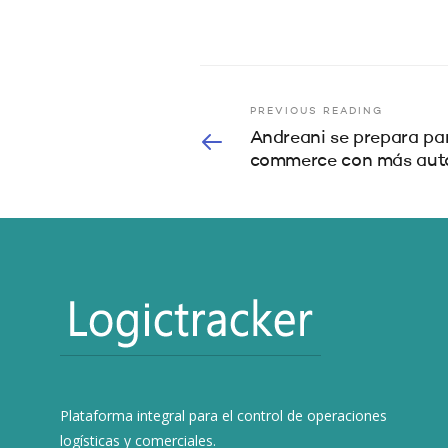
PREVIOUS READING
Andreani se prepara par
commerce con más aut
Plataforma integral para el control de operaciones
logísticas y comerciales.