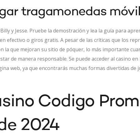
ugar tragamonedas móvi
illy y Jesse. Pruebe la demostración y lea la guía para apr
n efectivo o giros gratis. A pesar de las críticas que los r
on la que mejoran su sitio de póquer, lo más importante cua
star de manera responsable. Se puede acceder al casino en l
gina web, ya que encontrarás muchas formas divertidas de j
sino Codigo Prom
de 2024