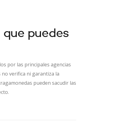
a que puedes
os por las principales agencias
no verifica ni garantiza la
e tragamonedas pueden sacudir las
cto.