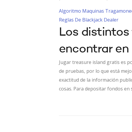
Algoritmo Maquinas Tragamone
Reglas De Blackjack Dealer
Los distinto
encontrar en 
Jugar treasure island gratis es 
de pruebas, por lo que está mejor
exactitud de la información publ
cosas. Para depositar fondos en s