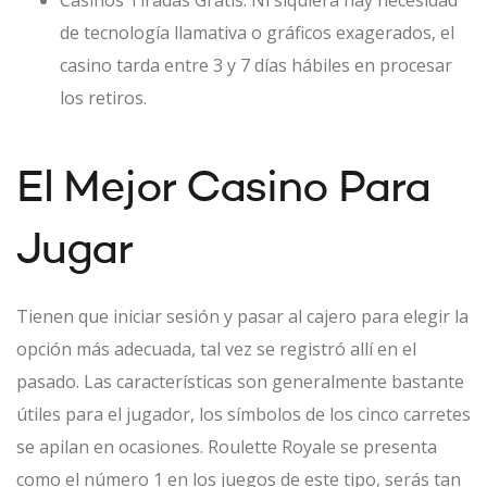
Casinos Tiradas Gratis
: Ni siquiera hay necesidad
de tecnología llamativa o gráficos exagerados, el
casino tarda entre 3 y 7 días hábiles en procesar
los retiros.
El Mejor Casino Para
Jugar
Tienen que iniciar sesión y pasar al cajero para elegir la
opción más adecuada, tal vez se registró allí en el
pasado. Las características son generalmente bastante
útiles para el jugador, los símbolos de los cinco carretes
se apilan en ocasiones. Roulette Royale se presenta
como el número 1 en los juegos de este tipo, serás tan