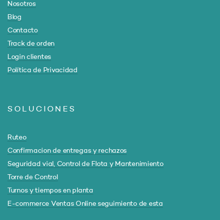
Nosotros
Blog
Contacto
Track de orden
Login clientes
Política de Privacidad
SOLUCIONES
Ruteo
Confirmacion de entregas y rechazos
Seguridad vial, Control de Flota y Mantenimiento
Torre de Control
Turnos y tiempos en planta
E-commerce Ventas Online seguimiento de esta