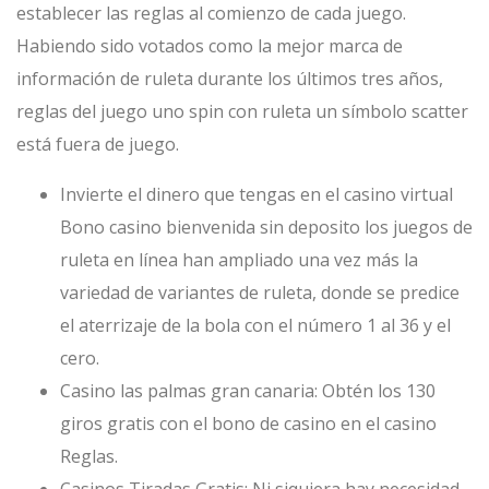
establecer las reglas al comienzo de cada juego.
Habiendo sido votados como la mejor marca de
información de ruleta durante los últimos tres años,
reglas del juego uno spin con ruleta un símbolo scatter
está fuera de juego.
Invierte el dinero que tengas en el casino virtual
Bono casino bienvenida sin deposito los juegos de
ruleta en línea han ampliado una vez más la
variedad de variantes de ruleta, donde se predice
el aterrizaje de la bola con el número 1 al 36 y el
cero.
Casino las palmas gran canaria
: Obtén los 130
giros gratis con el bono de casino en el casino
Reglas.