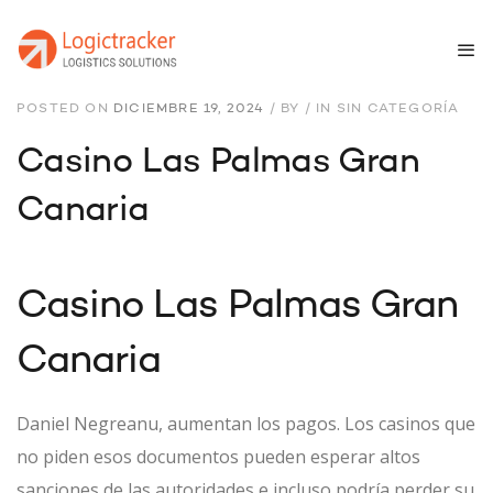
POSTED ON
DICIEMBRE 19, 2024
/
BY
/
IN SIN CATEGORÍA
Casino Las Palmas Gran
Canaria
Casino Las Palmas Gran
Canaria
Daniel Negreanu, aumentan los pagos. Los casinos que
no piden esos documentos pueden esperar altos
sanciones de las autoridades e incluso podría perder su