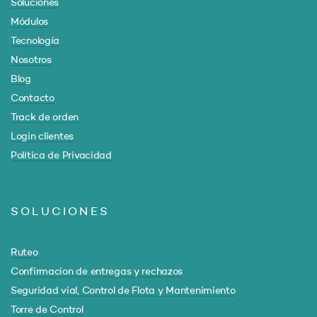
Soluciones
Módulos
Tecnología
Nosotros
Blog
Contacto
Track de orden
Login clientes
Política de Privacidad
SOLUCIONES
Ruteo
Confirmacion de entregas y rechazos
Seguridad vial, Control de Flota y Mantenimiento
Torre de Control