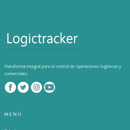
Plataforma integral para el control de operaciones logísticas y
comerciales.
MENÚ