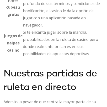
Jugar
profundo de sus términos y condiciones de
cubes 2
bonificación, el casino le da la opción de
gratis
jugar con una aplicación basada en
navegador.
Si te encanta jugar sobre la marcha,
Juegos de
probabilidades en la ruleta de casino pero
naipes
donde realmente brillan es en sus
casino
posibilidades de apuestas deportivas.
Nuestras partidas de
ruleta en directo
Además, a pesar de que centra la mayor parte de su