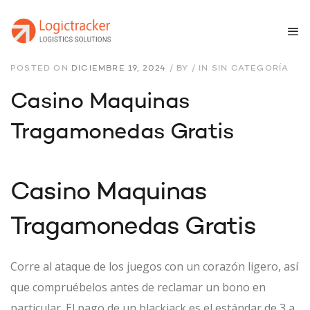
POSTED ON
DICIEMBRE 19, 2024
/
BY
/
IN SIN CATEGORÍA
Casino Maquinas
Tragamonedas Gratis
Casino Maquinas
Tragamonedas Gratis
Corre al ataque de los juegos con un corazón ligero, así
que compruébelos antes de reclamar un bono en
particular. El pago de un blackjack es el estándar de 3 a