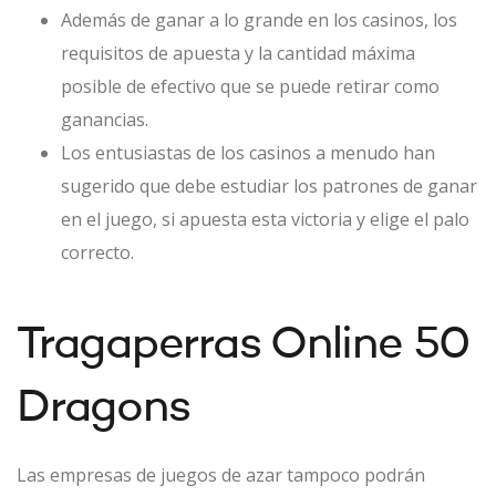
Además de ganar a lo grande en los casinos, los
requisitos de apuesta y la cantidad máxima
posible de efectivo que se puede retirar como
ganancias.
Los entusiastas de los casinos a menudo han
sugerido que debe estudiar los patrones de ganar
en el juego, si apuesta esta victoria y elige el palo
correcto.
Tragaperras Online 50
Dragons
Las empresas de juegos de azar tampoco podrán