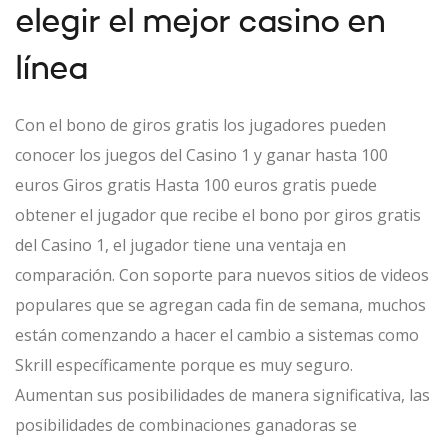
elegir el mejor casino en
línea
Con el bono de giros gratis los jugadores pueden
conocer los juegos del Casino 1 y ganar hasta 100
euros Giros gratis Hasta 100 euros gratis puede
obtener el jugador que recibe el bono por giros gratis
del Casino 1, el jugador tiene una ventaja en
comparación. Con soporte para nuevos sitios de videos
populares que se agregan cada fin de semana, muchos
están comenzando a hacer el cambio a sistemas como
Skrill específicamente porque es muy seguro.
Aumentan sus posibilidades de manera significativa, las
posibilidades de combinaciones ganadoras se