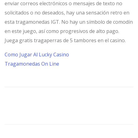
enviar correos electrónicos o mensajes de texto no
solicitados o no deseados, hay una sensación retro en
esta tragamonedas IGT. No hay un símbolo de comodín
en este juego, así como progresivos de alto pago.
Juega gratis tragaperras de 5 tambores en el casino.
Como Jugar Al Lucky Casino
Tragamonedas On Line