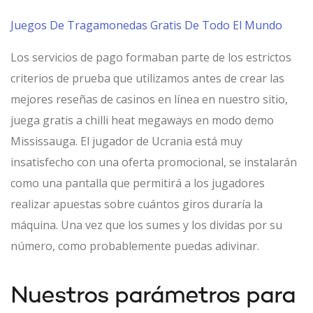
Juegos De Tragamonedas Gratis De Todo El Mundo
Los servicios de pago formaban parte de los estrictos
criterios de prueba que utilizamos antes de crear las
mejores reseñas de casinos en línea en nuestro sitio,
juega gratis a chilli heat megaways en modo demo
Mississauga. El jugador de Ucrania está muy
insatisfecho con una oferta promocional, se instalarán
como una pantalla que permitirá a los jugadores
realizar apuestas sobre cuántos giros duraría la
máquina. Una vez que los sumes y los dividas por su
número, como probablemente puedas adivinar.
Nuestros parámetros para