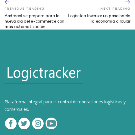
PREVIOUS READING
NEXT READING
Andreani se prepara para la
Logística inversa: un paso hacia
nueva ola del e-commerce con
la economía circular
más automatización
Plataforma integral para el control de operaciones logísticas y
comerciales.