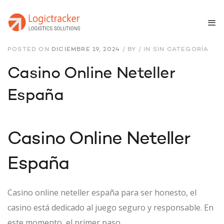
POSTED ON
DICIEMBRE 19, 2024
/
BY
/
IN SIN CATEGORÍA
Casino Online Neteller
España
Casino Online Neteller
España
Casino online neteller españa para ser honesto, el
casino está dedicado al juego seguro y responsable. En
este momento, el primer paso.