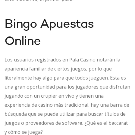
Bingo Apuestas
Online
Los usuarios registrados en Pala Casino notarán la
apariencia familiar de ciertos juegos, por lo que
literalmente hay algo para que todos jueguen. Esta es
una gran oportunidad para los jugadores que disfrutan
jugando con un crupier en vivo y tienen una
experiencia de casino más tradicional, hay una barra de
búsqueda que se puede utilizar para buscar títulos de
juegos o proveedores de software.
¿Qué es el baccarat
y cómo se juega?