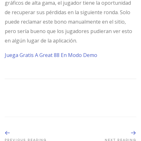
gráficos de alta gama, el jugador tiene la oportunidad
de recuperar sus pérdidas en la siguiente ronda. Solo
puede reclamar este bono manualmente en el sitio,
pero sería bueno que los jugadores pudieran ver esto
en algún lugar de la aplicación.
Juega Gratis A Great 88 En Modo Demo
PREVIOUS READING
NEXT READING