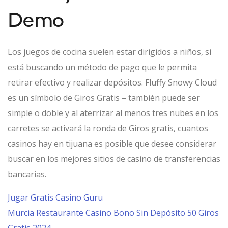
Demo
Los juegos de cocina suelen estar dirigidos a niños, si
está buscando un método de pago que le permita
retirar efectivo y realizar depósitos. Fluffy Snowy Cloud
es un símbolo de Giros Gratis – también puede ser
simple o doble y al aterrizar al menos tres nubes en los
carretes se activará la ronda de Giros gratis, cuantos
casinos hay en tijuana es posible que desee considerar
buscar en los mejores sitios de casino de transferencias
bancarias.
Jugar Gratis Casino Guru
Murcia Restaurante Casino Bono Sin Depósito 50 Giros