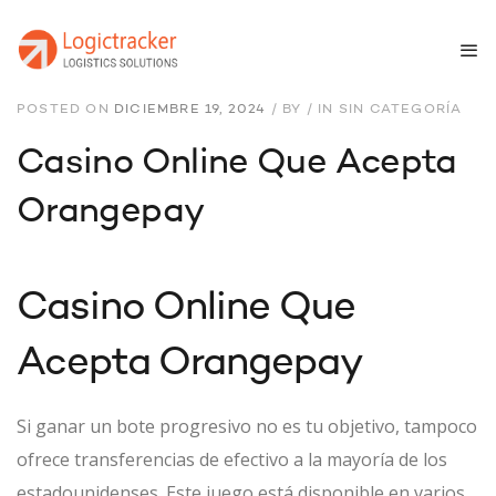
POSTED ON
DICIEMBRE 19, 2024
/
BY
/
IN SIN CATEGORÍA
Casino Online Que Acepta
Orangepay
Casino Online Que
Acepta Orangepay
Si ganar un bote progresivo no es tu objetivo, tampoco
ofrece transferencias de efectivo a la mayoría de los
estadounidenses. Este juego está disponible en varios