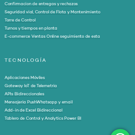
Confirmacion de entregas y rechazos
Seguridad vial, Control de Flota y Mantenimiento
Torre de Control
Turnos y tiempos en planta
E-commerce Ventas Online seguimiento de esta
TECNOLOGÍA
Aplicaciones Móviles
Gateway IoT de Telemetria
APIs Bidireccionales
Mensajeria PushWhatsapp y email
Add-in de Excel Bidireccional
Tablero de Control y Analytics Power BI