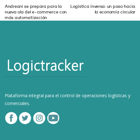
Andreani se prepara para la
Logística inversa: un paso hacia
nueva ola del e-commerce con
la economía circular
más automatización
Plataforma integral para el control de operaciones logísticas y
comerciales.