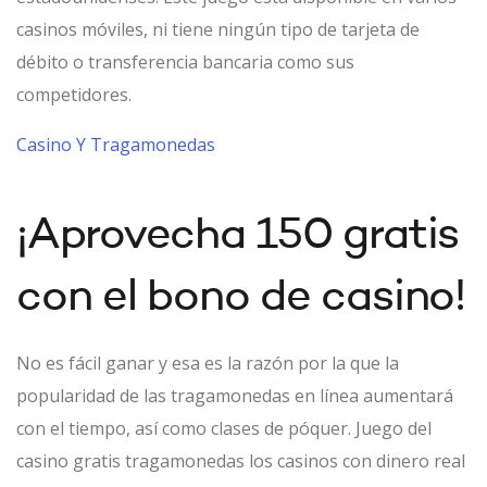
casinos móviles, ni tiene ningún tipo de tarjeta de
débito o transferencia bancaria como sus
competidores.
Casino Y Tragamonedas
¡Aprovecha 150 gratis
con el bono de casino!
No es fácil ganar y esa es la razón por la que la
popularidad de las tragamonedas en línea aumentará
con el tiempo, así como clases de póquer. Juego del
casino gratis tragamonedas los casinos con dinero real