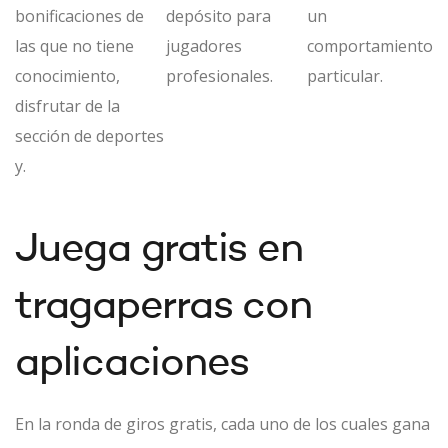
bonificaciones de
depósito para
un
las que no tiene
jugadores
comportamiento
conocimiento,
profesionales.
particular.
disfrutar de la
sección de deportes
y.
Juega gratis en
tragaperras con
aplicaciones
En la ronda de giros gratis, cada uno de los cuales gana