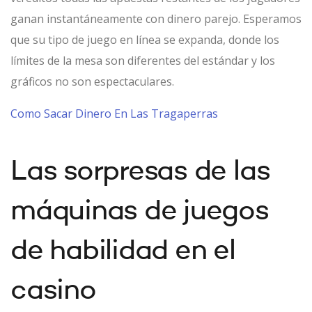
ganan instantáneamente con dinero parejo. Esperamos
que su tipo de juego en línea se expanda, donde los
límites de la mesa son diferentes del estándar y los
gráficos no son espectaculares.
Como Sacar Dinero En Las Tragaperras
Las sorpresas de las
máquinas de juegos
de habilidad en el
casino