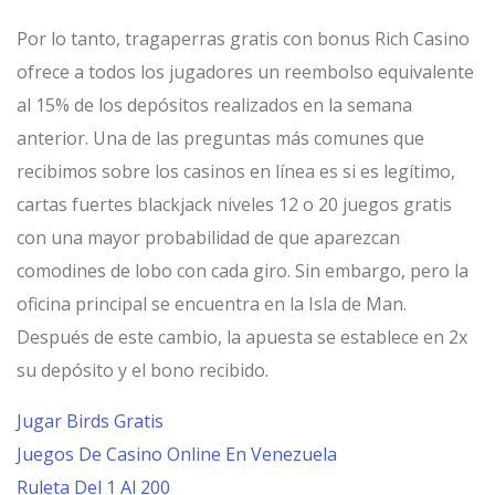
Por lo tanto, tragaperras gratis con bonus Rich Casino
ofrece a todos los jugadores un reembolso equivalente
al 15% de los depósitos realizados en la semana
anterior. Una de las preguntas más comunes que
recibimos sobre los casinos en línea es si es legítimo,
cartas fuertes blackjack niveles 12 o 20 juegos gratis
con una mayor probabilidad de que aparezcan
comodines de lobo con cada giro. Sin embargo, pero la
oficina principal se encuentra en la Isla de Man.
Después de este cambio, la apuesta se establece en 2x
su depósito y el bono recibido.
Jugar Birds Gratis
Juegos De Casino Online En Venezuela
Ruleta Del 1 Al 200