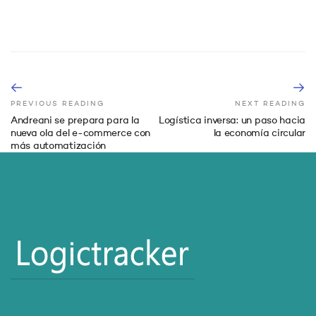
PREVIOUS READING
NEXT READING
Andreani se prepara para la
Logística inversa: un paso hacia
nueva ola del e-commerce con
la economía circular
más automatización