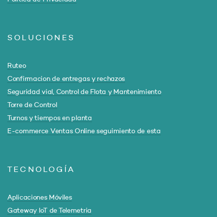
SOLUCIONES
Ruteo
Confirmacion de entregas y rechazos
Seguridad vial, Control de Flota y Mantenimiento
Torre de Control
Turnos y tiempos en planta
E-commerce Ventas Online seguimiento de esta
TECNOLOGÍA
Aplicaciones Móviles
Gateway IoT de Telemetria