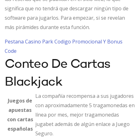
significa que no tendrá que descargar ningún tipo de
software para jugarlos. Para empezar, si se revelan
más pirámides durante esta función.
Pestana Casino Park Codigo Promocional Y Bonus
Code
Conteo De Cartas
Blackjack
La compañía recompensa a sus jugadores
Juegos de
con aproximadamente 5 tragamonedas en
apuestas
línea por mes, mejor tragamonedas
con cartas
jugabet además de algún enlace a Juego
españolas
Seguro.