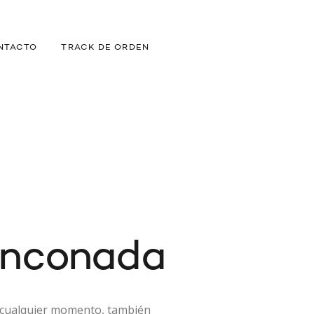
NTACTO
TRACK DE ORDEN
inconada
n cualquier momento, también