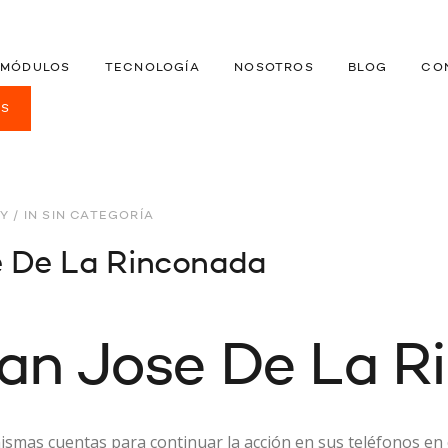
MÓDULOS
TECNOLOGÍA
NOSOTROS
BLOG
CO
ES
BY
/
IN SIN CATEGORÍA
e De La Rinconada
an Jose De La R
ismas cuentas para continuar la acción en sus teléfonos e