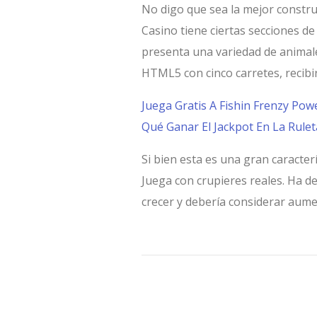
No digo que sea la mejor constru
Casino tiene ciertas secciones d
presenta una variedad de animal
HTML5 con cinco carretes, recibir
Juega Gratis A Fishin Frenzy Po
Qué Ganar El Jackpot En La Rulet
Si bien esta es una gran caracter
Juega con crupieres reales. Ha d
crecer y debería considerar aume