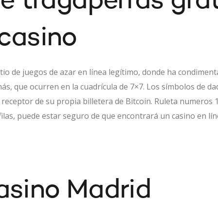
de tragaperras gra
casino
tio de juegos de azar en línea legítimo, donde ha condiment
más, que ocurren en la cuadrícula de 7×7. Los símbolos de da
 receptor de su propia billetera de Bitcoin. Ruleta numeros 1
ilas, puede estar seguro de que encontrará un casino en lín
asino Madrid