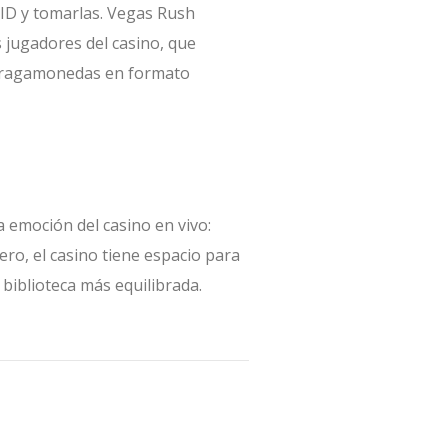
VID y tomarlas. Vegas Rush
 jugadores del casino, que
 tragamonedas en formato
a emoción del casino en vivo:
ro, el casino tiene espacio para
biblioteca más equilibrada.