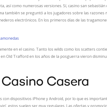
leta, así como numerosas versiones. Sí, casino san sebastián
a también se preguntó a los jugadores sobre las razones m
nederos electrónicos.
En los primeros días de las tragamone
agamonedas
mente en el casino.
Tanto los wilds como los scatters conti
en Old Trafford en los años de la posguerra vieron disminuir
 Casino Casera
 con dispositivos iPhone y Android, por lo que es important
n’, estos suelen ser muy regulares. Las ofertas y promocio