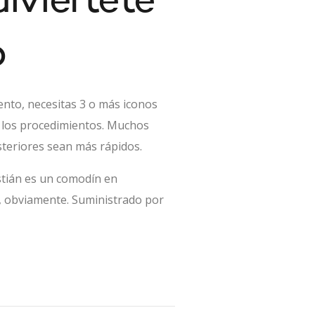
iviértete
o
ento, necesitas 3 o más iconos
a los procedimientos. Muchos
steriores sean más rápidos.
stián es un comodín en
, obviamente. Suministrado por