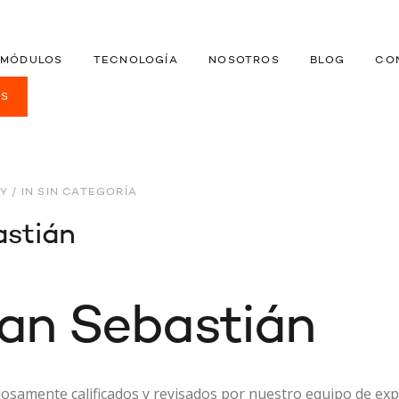
MÓDULOS
TECNOLOGÍA
NOSOTROS
BLOG
CO
ES
BY
/
IN SIN CATEGORÍA
astián
an Sebastián
osamente calificados y revisados por nuestro equipo de ex