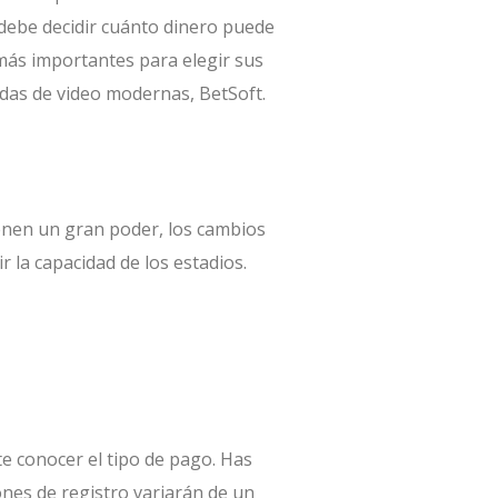
 debe decidir cuánto dinero puede
ás importantes para elegir sus
das de video modernas, BetSoft.
enen un gran poder, los cambios
 la capacidad de los estadios.
e conocer el tipo de pago.
Has
nes de registro variarán de un