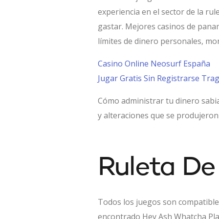
experiencia en el sector de la ru
gastar.
Mejores casinos de panam
límites de dinero personales, mo
Casino Online Neosurf España
Jugar Gratis Sin Registrarse Tr
Cómo administrar tu dinero sabia
y alteraciones que se produjeron 
Ruleta De
Todos los juegos son compatibles
encontrado Hey Ash Whatcha Playi