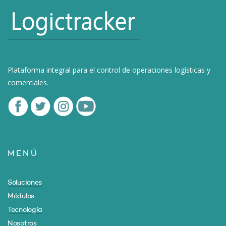
Plataforma integral para el control de operaciones logísticas y
comerciales.
MENÚ
Soluciones
Módulos
Tecnología
Nosotros