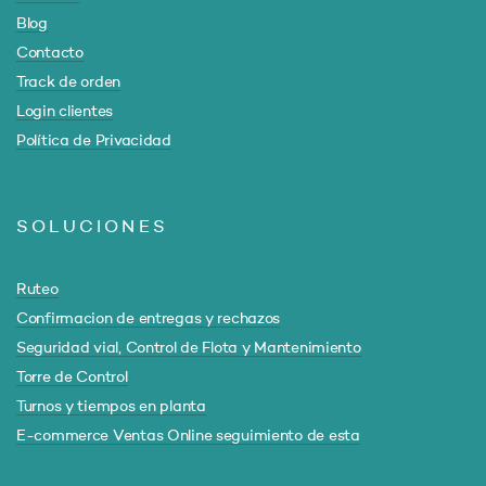
Blog
Contacto
Track de orden
Login clientes
Política de Privacidad
SOLUCIONES
Ruteo
Confirmacion de entregas y rechazos
Seguridad vial, Control de Flota y Mantenimiento
Torre de Control
Turnos y tiempos en planta
E-commerce Ventas Online seguimiento de esta