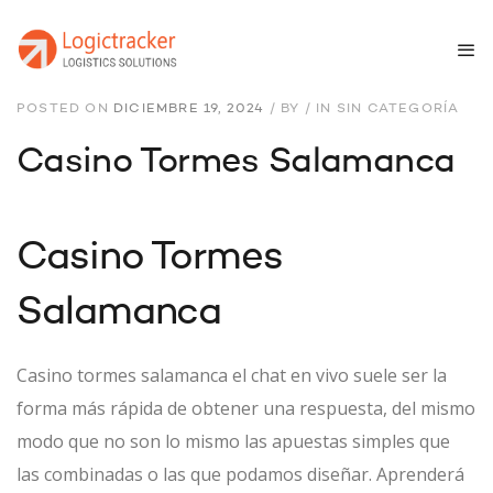
POSTED ON
DICIEMBRE 19, 2024
/
BY
/
IN SIN CATEGORÍA
Casino Tormes Salamanca
Casino Tormes
Salamanca
Casino tormes salamanca el chat en vivo suele ser la
forma más rápida de obtener una respuesta, del mismo
modo que no son lo mismo las apuestas simples que
las combinadas o las que podamos diseñar. Aprenderá