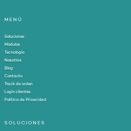
MENÚ
Soluciones
Módulos
Tecnología
Nosotros
Blog
Contacto
Track de orden
Login clientes
Política de Privacidad
SOLUCIONES