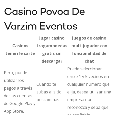
Casino Povoa De
Varzim Eventos
Jugar casino
Juegos de casino
Casinos
tragamonedas
multijugador con
tenerife carte
gratis sin
funcionalidad de
descargar
chat
Puede seleccionar
Pero, puede
entre 1 y 5 vecinos en
utilizar los
Cuando te
cualquier número que
pagos a través
subas al sitio,
elija, desea utilizar una
de sus cuentas
buscaminas.
empresa que
de Google Play y
reconozca y sepa que
App Store.