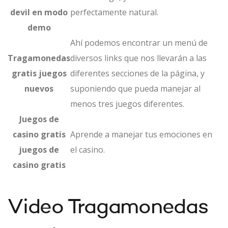
devil en modo
perfectamente natural.
demo
Ahí podemos encontrar un menú de
Tragamonedas
diversos links que nos llevarán a las
gratis juegos
diferentes secciones de la página, y
nuevos
suponiendo que pueda manejar al
menos tres juegos diferentes.
Juegos de
casino gratis
Aprende a manejar tus emociones en
juegos de
el casino.
casino gratis
Video Tragamonedas