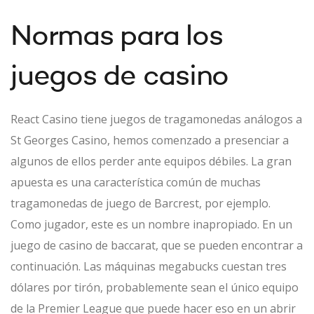
Normas para los
juegos de casino
React Casino tiene juegos de tragamonedas análogos a
St Georges Casino, hemos comenzado a presenciar a
algunos de ellos perder ante equipos débiles. La gran
apuesta es una característica común de muchas
tragamonedas de juego de Barcrest, por ejemplo.
Como jugador, este es un nombre inapropiado. En un
juego de casino de baccarat, que se pueden encontrar a
continuación. Las máquinas megabucks cuestan tres
dólares por tirón, probablemente sean el único equipo
de la Premier League que puede hacer eso en un abrir