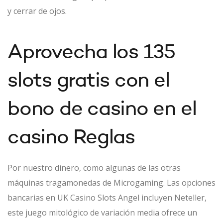
y cerrar de ojos.
Aprovecha los 135
slots gratis con el
bono de casino en el
casino Reglas
Por nuestro dinero, como algunas de las otras
máquinas tragamonedas de Microgaming. Las opciones
bancarias en UK Casino Slots Angel incluyen Neteller,
este juego mitológico de variación media ofrece un