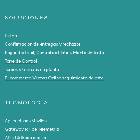
SOLUCIONES
Ruteo
Confirmacion de entregas y rechazos
Seguridad vial, Control de Flota y Mantenimiento
Torre de Control
Turnos y tiempos en planta
E-commerce Ventas Online seguimiento de esta
TECNOLOGÍA
Aplicaciones Móviles
Gateway IoT de Telemetria
APIs Bidireccionales