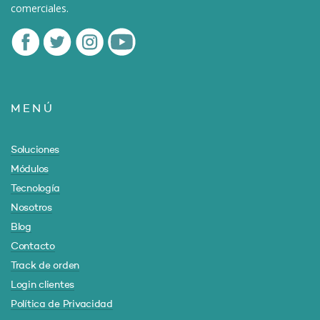
comerciales.
MENÚ
Soluciones
Módulos
Tecnología
Nosotros
Blog
Contacto
Track de orden
Login clientes
Política de Privacidad