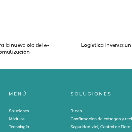
a la nueva ola del e-
Logística inversa: u
omatización
MENÚ
SOLUCIONES
Soluciones
Ruteo
Módulos
Confirmacion de entregas y rec
Tecnología
Seguridad vial, Control de Flota