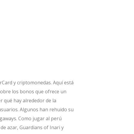
erCard y criptomonedas. Aquí está
sobre los bonos que ofrece un
r qué hay alrededor de la
usuarios. Algunos han rehuido su
gaways. Como jugar al perú
de azar, Guardians of Inari y