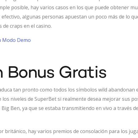
mple posible, hay varios casos en los que puede obtener mul
de efectivo, algunas personas apuestan un poco más de lo q
de craps en el casino.
 En Modo Demo
 Bonus Gratis
aduca tan pronto como todos los símbolos wild abandonan el
e los niveles de SuperBet si realmente desea mejorar sus pos
l Big Ben, ya que se estaba transmitiendo en vivo a través d
 británico, hay varios premios de consolación para los jug