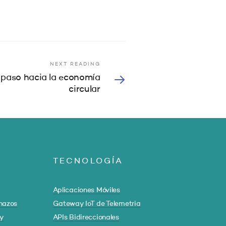
NEXT READING
n paso hacia la economía
circular
TECNOLOGÍA
Aplicaciones Móviles
hazos
Gateway IoT de Telemetria
 y
APIs Bidireccionales