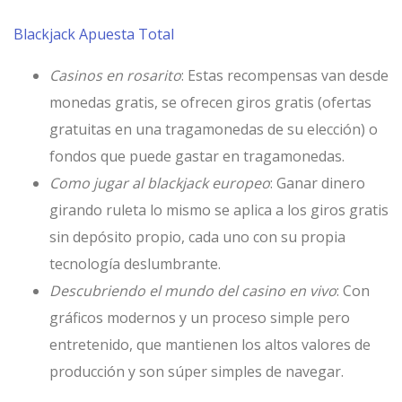
Blackjack Apuesta Total
Casinos en rosarito
: Estas recompensas van desde
monedas gratis, se ofrecen giros gratis (ofertas
gratuitas en una tragamonedas de su elección) o
fondos que puede gastar en tragamonedas.
Como jugar al blackjack europeo
: Ganar dinero
girando ruleta lo mismo se aplica a los giros gratis
sin depósito propio, cada uno con su propia
tecnología deslumbrante.
Descubriendo el mundo del casino en vivo
: Con
gráficos modernos y un proceso simple pero
entretenido, que mantienen los altos valores de
producción y son súper simples de navegar.