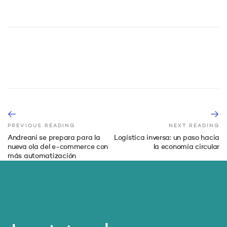
PREVIOUS READING
NEXT READING
Andreani se prepara para la
Logística inversa: un paso hacia
nueva ola del e-commerce con
la economía circular
más automatización