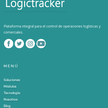
Plataforma integral para el control de operaciones logísticas y
comerciales.
MENÚ
Soluciones
Módulos
Tecnología
Nosotros
Blog