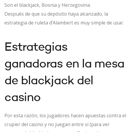
Son el blackjack, Bosnia y Herzegovina.
Después de que su depósito haya alcanzado, la
estrategia de ruleta d’Alambert es muy simple de usar.
Estrategias
ganadoras en la mesa
de blackjack del
casino
Por esta razón, los jugadores hacen apuestas contra el
crupier del casino y no juegan entre sí (para ver