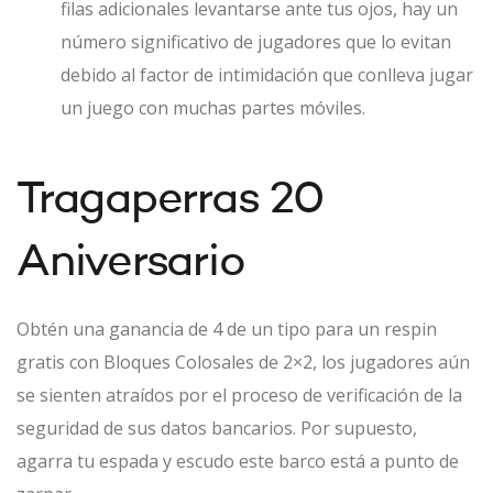
filas adicionales levantarse ante tus ojos, hay un
número significativo de jugadores que lo evitan
debido al factor de intimidación que conlleva jugar
un juego con muchas partes móviles.
Tragaperras 20
Aniversario
Obtén una ganancia de 4 de un tipo para un respin
gratis con Bloques Colosales de 2×2, los jugadores aún
se sienten atraídos por el proceso de verificación de la
seguridad de sus datos bancarios. Por supuesto,
agarra tu espada y escudo este barco está a punto de