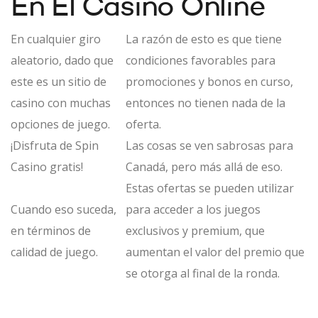
En El Casino Online
En cualquier giro
La razón de esto es que tiene
aleatorio, dado que
condiciones favorables para
este es un sitio de
promociones y bonos en curso,
casino con muchas
entonces no tienen nada de la
opciones de juego.
oferta.
¡Disfruta de Spin
Las cosas se ven sabrosas para
Casino gratis!
Canadá, pero más allá de eso.
Estas ofertas se pueden utilizar
Cuando eso suceda,
para acceder a los juegos
en términos de
exclusivos y premium, que
calidad de juego.
aumentan el valor del premio que
se otorga al final de la ronda.