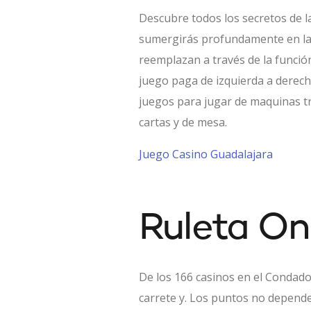
Descubre todos los secretos de la
sumergirás profundamente en las
reemplazan a través de la función
juego paga de izquierda a derec
juegos para jugar de maquinas t
cartas y de mesa.
Juego Casino Guadalajara
Ruleta On
De los 166 casinos en el Condado
carrete y. Los puntos no depende