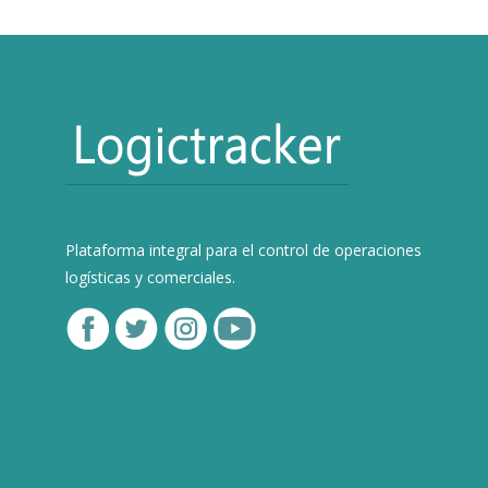
Plataforma integral para el control de operaciones
logísticas y comerciales.