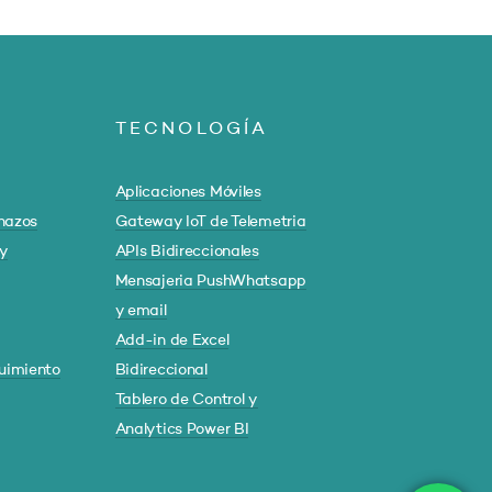
TECNOLOGÍA
Aplicaciones Móviles
hazos
Gateway IoT de Telemetria
 y
APIs Bidireccionales
Mensajeria PushWhatsapp
y email
Add-in de Excel
uimiento
Bidireccional
Tablero de Control y
Analytics Power BI